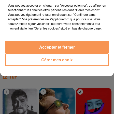
TITRES DIFFUSÉS
Vous pouvez accepter en cliquant sur "Accepter et fermer", ou affiner en
sélectionnant les finalités et/ou partenaires dans "Gérer mes choix".
Vous pouvez également refuser en cliquant sur "Continuer sans
accepter". Vos préférences ne s'appliqueront que pour ce site. Vous
pouvez mettre à jour vos choix, ou retirer votre consentement à tout
21h03
21h03
21h00
21h00
20h57
20h57
moment via le lien "Gérer les cookies" situé en bas de chaque page.
Accepter et fermer
Diana Ross
RIDSA
BORMIN'
Gérer mes choix
Upside Down
Boosté
Boys Don't Cry
LE TOP
1
2
3