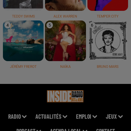
TEDDY SWIMS
ALEX WARREN
TEMPER CITY
4
5
6
JÉRÉMY FREROT
NAÏKA
BRUNO MARS
RADIO
ACTUALITÉS
EMPLOI
JEUX
PODCAST
AGENDA LOCAL
CONTACT