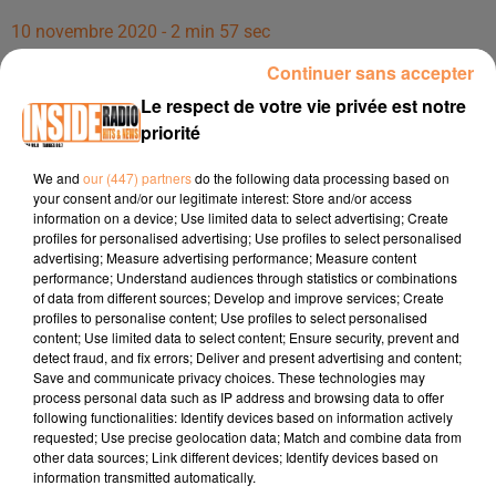
10 novembre 2020 - 2 min 57 sec
INTERVIEW DE RÉGIS DELPLACE RESPONSABLES DU MAGASIN
Continuer sans accepter
"PLEINCIEL PAPETERIE AUDY, À LESCAR, SUR RADIO I
Le respect de votre vie privée est notre
priorité
Interview de Régis Delplace responsables du magasin
We and
our (447) partners
do the following data processing based on
"PleinCiel papeterie Audy, à Lescar, sur Radio Inside !!!
your consent and/or our legitimate interest: Store and/or access
information on a device; Use limited data to select advertising; Create
Site :
https://papeterie-audy-
profiles for personalised advertising; Use profiles to select personalised
pleinciel.fournituredebureau.com/home_news.aspx
advertising; Measure advertising performance; Measure content
performance; Understand audiences through statistics or combinations
Téléphone :
05 59 77 83 50
of data from different sources; Develop and improve services; Create
profiles to personalise content; Use profiles to select personalised
Facebook :
https://www.facebook.com/pleinciel.pau.lescar
content; Use limited data to select content; Ensure security, prevent and
detect fraud, and fix errors; Deliver and present advertising and content;
Save and communicate privacy choices. These technologies may
process personal data such as IP address and browsing data to offer
following functionalities: Identify devices based on information actively
requested; Use precise geolocation data; Match and combine data from
other data sources; Link different devices; Identify devices based on
information transmitted automatically.