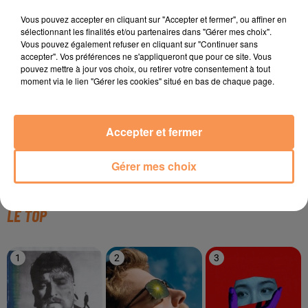
TITRES DIFFUSÉS
Vous pouvez accepter en cliquant sur "Accepter et fermer", ou affiner en
sélectionnant les finalités et/ou partenaires dans "Gérer mes choix".
Vous pouvez également refuser en cliquant sur "Continuer sans
accepter". Vos préférences ne s'appliqueront que pour ce site. Vous
pouvez mettre à jour vos choix, ou retirer votre consentement à tout
12h25
12h25
12h21
12h21
12h16
12h16
moment via le lien "Gérer les cookies" situé en bas de chaque page.
Accepter et fermer
TONES AND I
BOB SINCLAR
ISÏA
Gérer mes choix
Dance Monkey
World Hold On
Pas De Roi
LE TOP
1
2
3