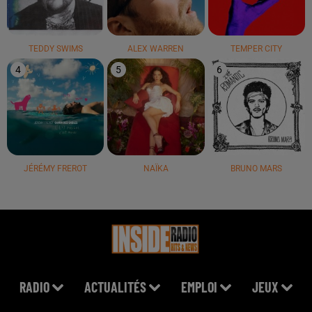
TEDDY SWIMS
ALEX WARREN
TEMPER CITY
4
5
6
JÉRÉMY FREROT
NAÏKA
BRUNO MARS
RADIO
ACTUALITÉS
EMPLOI
JEUX