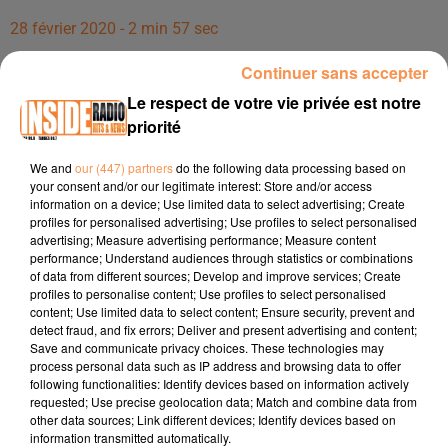
28 février 2020 - 2 min 57 sec
INTERVIEW DE PAUL GENEVET, DU STUDIO HÉLIUM &AGRAVE PAU,
Continuer sans accepter
DANS LES STUDIOS DE RADIO INSIDE !!!
Le respect de votre vie privée est notre
priorité
INTERVIEW de Paul Genevet, du Studio Hélium à Pau, dans
We and
our (447) partners
do the following data processing based on
les studios de Radio Inside !!!
your consent and/or our legitimate interest: Store and/or access
information on a device; Use limited data to select advertising; Create
Facebook :
https://www.facebook.com/studio.helium/
profiles for personalised advertising; Use profiles to select personalised
Adresse : 36, Avenue général leclerc - Pau
advertising; Measure advertising performance; Measure content
Site :
www.studio-helium.fr
performance; Understand audiences through statistics or combinations
of data from different sources; Develop and improve services; Create
Tél : 05 59 30 76 59
profiles to personalise content; Use profiles to select personalised
content; Use limited data to select content; Ensure security, prevent and
detect fraud, and fix errors; Deliver and present advertising and content;
Save and communicate privacy choices. These technologies may
process personal data such as IP address and browsing data to offer
following functionalities: Identify devices based on information actively
requested; Use precise geolocation data; Match and combine data from
other data sources; Link different devices; Identify devices based on
information transmitted automatically.