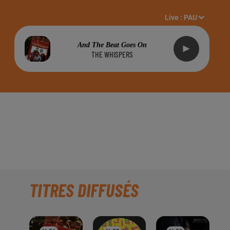
Live :
PAU
And The Beat Goes On
THE WHISPERS
NÉES" À PAU &
TITRES DIFFUSÉS