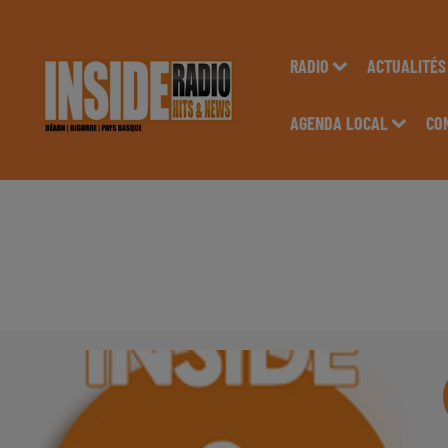
RADIO
ACTUALITÉS
AGENDA LOCAL
CO
INTERVIEW DE PASC
JURANÇON, SUR RAD