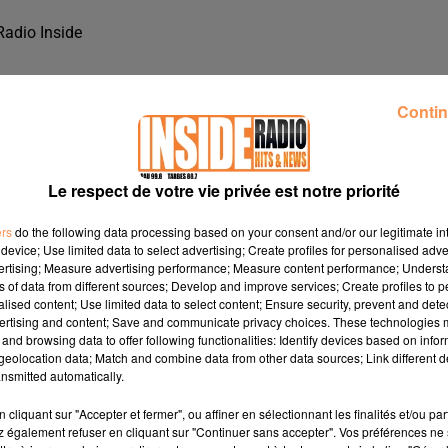
Radio Inside
Contin
Le respect de votre vie privée est notre priorité
ers
do the following data processing based on your consent and/or our legitimate int
device; Use limited data to select advertising; Create profiles for personalised adver
vertising; Measure advertising performance; Measure content performance; Unders
ns of data from different sources; Develop and improve services; Create profiles to 
alised content; Use limited data to select content; Ensure security, prevent and detect
ertising and content; Save and communicate privacy choices. These technologies
and browsing data to offer following functionalities: Identify devices based on infor
eolocation data; Match and combine data from other data sources; Link different de
ÇON, SUR RADIO INSIDE
nsmitted automatically.
cliquant sur "Accepter et fermer", ou affiner en sélectionnant les finalités et/ou pa
 également refuser en cliquant sur "Continuer sans accepter". Vos préférences ne 