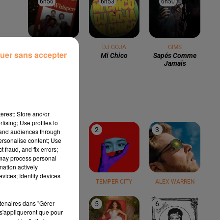
6h56
6h56
6h53
6h53
6h50
6h50
THE WHISPERS
DJ GOJA
GIMS
uer sans accepter
And The Beat
Mi Chico
Sapés Comme
Goes On
Jamais
LE TOP
erest: Store and/or
tising; Use profiles to
1
2
3
tand audiences through
personalise content; Use
 fraud, and fix errors;
 may process personal
mation actively
vices; Identify devices
TEDDY SWIMS
TEMPER CITY
ALEX WARREN
rtenaires dans "Gérer
4
5
6
s'appliqueront que pour