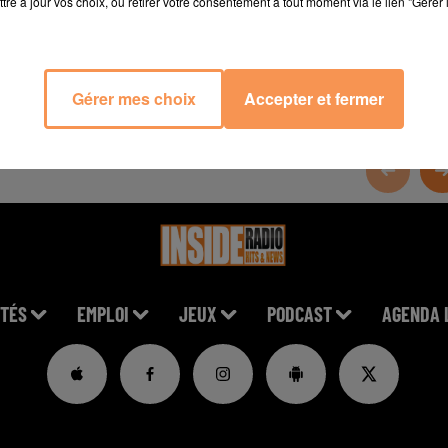
tre à jour vos choix, ou retirer votre consentement à tout moment via le lien "Gérer 
Gérer mes choix
Accepter et fermer
TÉS
EMPLOI
JEUX
PODCAST
AGENDA 