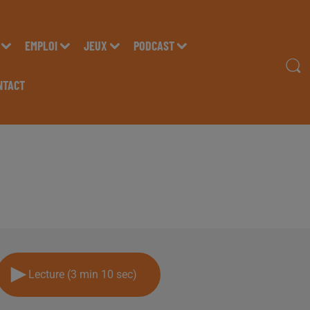
EMPLOI
JEUX
PODCAST
NTACT
AL LOPEZ "CRIC PYRÉ
IO INSIDE
Lecture (3 min 10 sec)