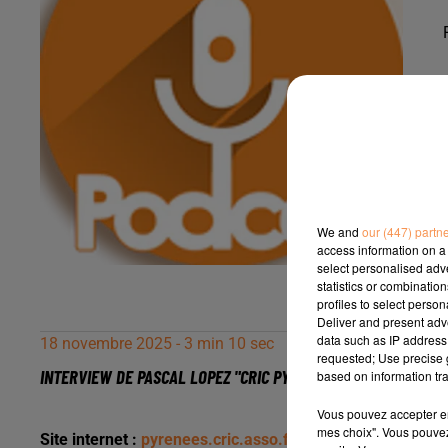
We and
our (447) partn
access information on a 
select personalised ad
statistics or combinatio
profiles to select person
Deliver and present adv
data such as IP address 
18 novembre 2025 - 3 min 10 sec
requested; Use precise g
INTERVIEW DE PASCAL LOPEZ "CRIC PYRÉNÉES" À PAU & JURAN
based on information tra
Vous pouvez accepter en 
mes choix". Vous pouvez
Site internet :
pyrenees.cric.asso.fr