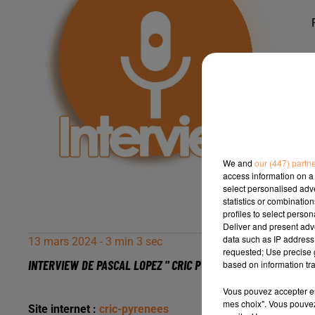
We and
our (447) partn
access information on a 
select personalised ad
statistics or combinatio
profiles to select person
Deliver and present adv
data such as IP address 
13 mars 2024 - 3 min 3 sec
requested; Use precise g
INTERVIEW DE PASCAL LOPEZ " CRIC PYRÉNÉES" À JURANÇON, 
based on information tra
Vous pouvez accepter en 
mes choix". Vous pouvez
Site internet :
cric-pyrenees