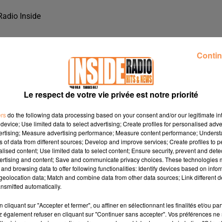
Radio Inside
Contin
Le respect de votre vie privée est notre priorité
ers
do the following data processing based on your consent and/or our legitimate int
device; Use limited data to select advertising; Create profiles for personalised adver
vertising; Measure advertising performance; Measure content performance; Unders
ns of data from different sources; Develop and improve services; Create profiles to 
alised content; Use limited data to select content; Ensure security, prevent and detect
ertising and content; Save and communicate privacy choices. These technologies
and browsing data to offer following functionalities: Identify devices based on infor
eolocation data; Match and combine data from other data sources; Link different de
SUR RADIO INSIDE
nsmitted automatically.
cliquant sur "Accepter et fermer", ou affiner en sélectionnant les finalités et/ou pa
 également refuser en cliquant sur "Continuer sans accepter". Vos préférences ne 