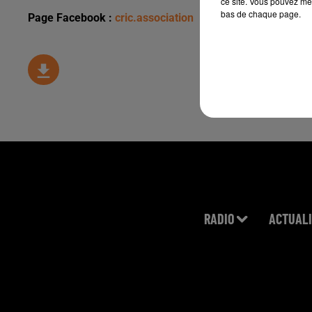
ce site. Vous pouvez met
bas de chaque page.
Page Facebook :
cric.association
RADIO
ACTUALI