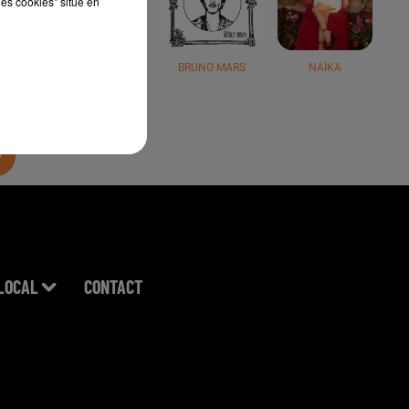
les cookies" situé en
JÉRÉMY FREROT
BRUNO MARS
NAÏKA
LOCAL
CONTACT