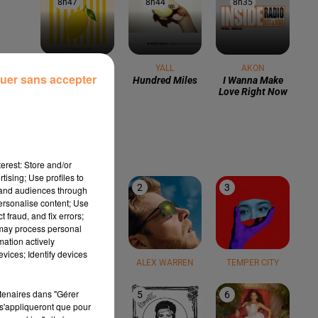
8h47
8h47
8h44
8h44
8h35
8h35
LUCENZO
YALL
AKON
uer sans accepter
Limoncello
Hundred Miles
I Wanna Make
Love Right Now
LE TOP
erest: Store and/or
tising; Use profiles to
1
2
3
tand audiences through
personalise content; Use
 fraud, and fix errors;
 may process personal
mation actively
vices; Identify devices
TEDDY SWIMS
ALEX WARREN
TEMPER CITY
rtenaires dans "Gérer
4
5
6
s'appliqueront que pour