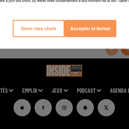
tre à jour vos choix, ou retirer votre consentement à tout moment via le lien "Gérer 
Gérer mes choix
Accepter et fermer
TÉS
EMPLOI
JEUX
PODCAST
AGENDA 