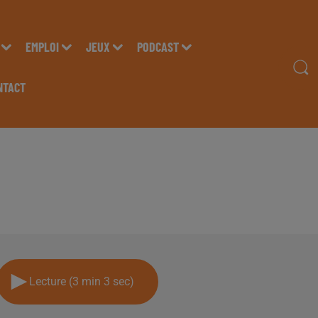
EMPLOI
JEUX
PODCAST
NTACT
AL LOPEZ " CRIC PYR
Lecture (3 min 3 sec)