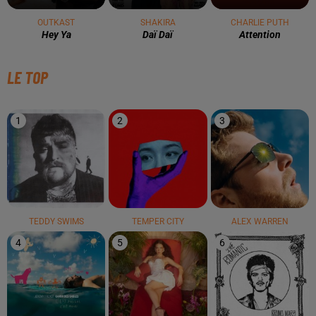
OUTKAST
SHAKIRA
CHARLIE PUTH
Hey Ya
Daï Daï
Attention
LE TOP
1
2
3
TEDDY SWIMS
TEMPER CITY
ALEX WARREN
4
5
6