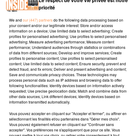
Le respect de votre vie privée est notre
une personne à proximité de ton lieu de sortie
priorité
pour te ramener chez toi gratuitement en toute
We and
our (447) partners
do the following data processing based on
sécurité.
your consent and/or our legitimate interest: Store and/or access
�?�? COMMUNAUTÉ FIABLE
information on a device; Use limited data to select advertising; Create
profiles for personalised advertising; Use profiles to select personalised
advertising; Measure advertising performance; Measure content
Un système de notation des utilisateurs est
performance; Understand audiences through statistics or combinations
mis en place pour garantir un service
of data from different sources; Develop and improve services; Create
optimal à tous les membres de la
profiles to personalise content; Use profiles to select personalised
content; Use limited data to select content; Ensure security, prevent and
communauté : la sécurité et la fiabilité sont
detect fraud, and fix errors; Deliver and present advertising and content;
au cœur de cette application.
Save and communicate privacy choices. These technologies may
process personal data such as IP address and browsing data to offer
�??? SERVICE GRATUIT
following functionalities: Identify devices based on information actively
requested; Use precise geolocation data; Match and combine data from
Grâce à tes propositions de trajet retour, tu
other data sources; Link different devices; Identify devices based on
permets aux membres de la communauté
information transmitted automatically.
TchaTcha, de rentrer chez eux gratuitement en
Vous pouvez accepter en cliquant sur "Accepter et fermer", ou affiner en
toute sécurité.
sélectionnant les finalités et/ou partenaires dans "Gérer mes choix".
Vous pouvez également refuser en cliquant sur "Continuer sans
Téléchargement sur ANDROID :
accepter". Vos préférences ne s'appliqueront que pour ce site. Vous
https://play.google.com/store/apps/details?
pouvez mettre à jour vos choix, ou retirer votre consentement à tout