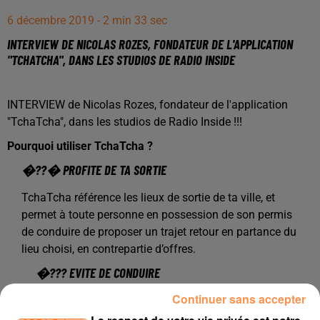
6 décembre 2019 - 2 min 33 sec
INTERVIEW DE NICOLAS ROZES, FONDATEUR DE L'APPLICATION
"TCHATCHA", DANS LES STUDIOS DE RADIO INSIDE
INTERVIEW de Nicolas Rozes, fondateur de l'application
"TchaTcha", dans les studios de Radio Inside !!!
Pourquoi utiliser TchaTcha ?
�??� PROFITE DE TA SORTIE
TchaTcha référence les lieux de sortie de ta ville, et
permet à toute personne en possession de son permis
de conduire de proposer un trajet retour en partance du
lieu choisi, en contrepartie d’offres.
�??? EVITE DE CONDUIRE
Continuer sans accepter
Tu es de sortie et tu as consommé de l’alcool ?
Ne prends aucun risque ! Trouve sur TchaTcha