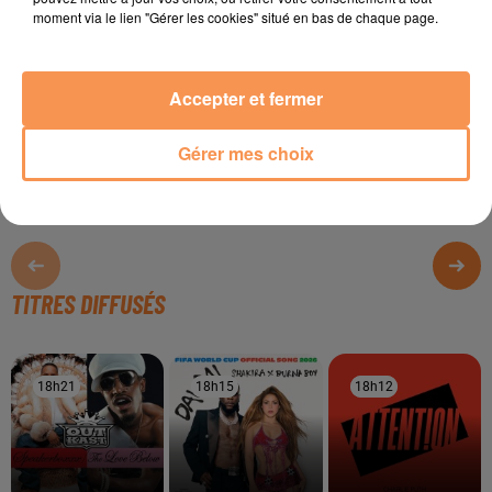
id=com.appolo.tchatcha
moment via le lien "Gérer les cookies" situé en bas de chaque page.
Téléchargement sur IOS :
https://apps.apple.com/fr/app/tchatcha/id1473783823
Accepter et fermer
Plus d'infos sur :
https://tchatcha.app/
Gérer mes choix
TITRES DIFFUSÉS
18h21
18h21
18h15
18h15
18h12
18h12