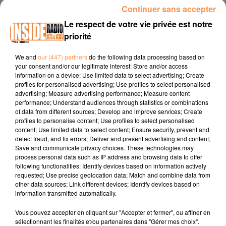
Continuer sans accepter
INTERVIEW DE NATHAN MANNEVY " ELECTION MISTER FRANCE
2024" SUR RADIO INSIDE
Le respect de votre vie privée est notre
priorité
We and
our (447) partners
do the following data processing based on
your consent and/or our legitimate interest: Store and/or access
Compte Instagram :
information on a device; Use limited data to select advertising; Create
https://www.instagram.com/nathan_mannevy/
profiles for personalised advertising; Use profiles to select personalised
advertising; Measure advertising performance; Measure content
Site Internet :
mister-france.com
performance; Understand audiences through statistics or combinations
of data from different sources; Develop and improve services; Create
profiles to personalise content; Use profiles to select personalised
content; Use limited data to select content; Ensure security, prevent and
detect fraud, and fix errors; Deliver and present advertising and content;
Save and communicate privacy choices. These technologies may
process personal data such as IP address and browsing data to offer
following functionalities: Identify devices based on information actively
requested; Use precise geolocation data; Match and combine data from
other data sources; Link different devices; Identify devices based on
TITRES DIFFUSÉS
information transmitted automatically.
Vous pouvez accepter en cliquant sur "Accepter et fermer", ou affiner en
sélectionnant les finalités et/ou partenaires dans "Gérer mes choix".
18h37
18h37
18h33
18h33
18h31
18h31