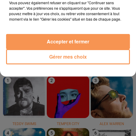
Vous pouvez également refuser en cliquant sur "Continuer sans
accepter". Vos préférences ne s'appliqueront que pour ce site. Vous
pouvez mettre à jour vos choix, ou retirer votre consentement à tout
moment via le lien "Gérer les cookies" situé en bas de chaque page.
MARTIN GARRIX
TRAIN
ODYSSEY
Accepter et fermer
Repeat It
Hey, Soul Sister
Oh La Mer
Gérer mes choix
LE TOP
1
2
3
TEDDY SWIMS
TEMPER CITY
ALEX WARREN
4
5
6