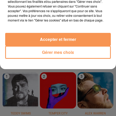
sélectionnant les finalités et/ou partenaires dans "Gérer mes choix".
15h37
15h37
15h34
15h34
15h31
15h31
Vous pouvez également refuser en cliquant sur "Continuer sans
accepter". Vos préférences ne s'appliqueront que pour ce site. Vous
pouvez mettre à jour vos choix, ou retirer votre consentement à tout
moment via le lien "Gérer les cookies" situé en bas de chaque page.
ANOTR
KAROL G
BRUNO MARS
Accepter et fermer
Talk To You
Si Antes Te Hubiera
On My Soul
Conocido
Gérer mes choix
LE TOP
1
2
3
TEDDY SWIMS
TEMPER CITY
ALEX WARREN