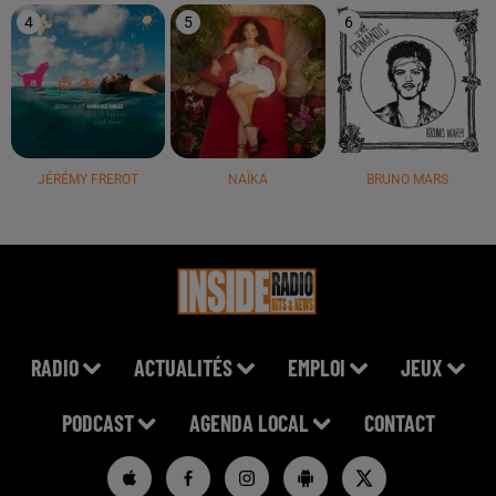
4
5
6
JÉRÉMY FREROT
NAÏKA
BRUNO MARS
RADIO
ACTUALITÉS
EMPLOI
JEUX
PODCAST
AGENDA LOCAL
CONTACT