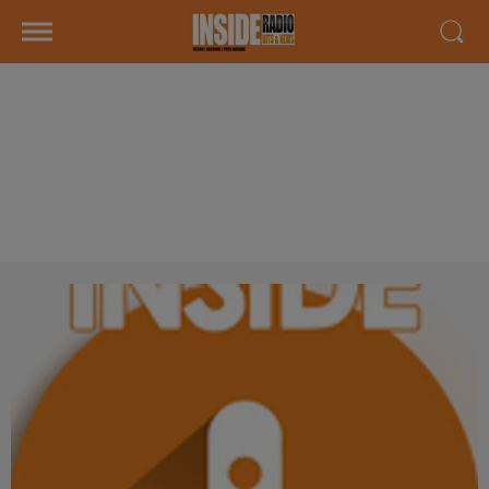
INTERVIEW DE NADIA "
L'INSTITUT SPS, L'ÉCOLE DU
SPORT" À BIZANOS, SUR RADIO
INSIDE