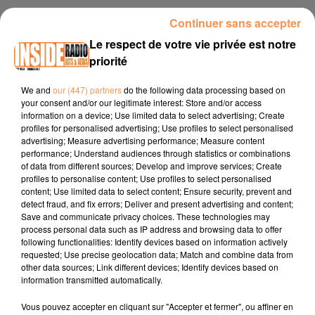
7 avril 2026 - 2 min 58 sec
Continuer sans accepter
INTERVIEW DE NADIA " L'INSTITUT SPS, L'ÉCOLE DU SPORT" À
Le respect de votre vie privée est notre
BIZANOS, SUR RADIO INSIDE
priorité
We and
our (447) partners
do the following data processing based on
your consent and/or our legitimate interest: Store and/or access
Site internet :
www.sps-formations.com
information on a device; Use limited data to select advertising; Create
Facebook :
Institut SPS
profiles for personalised advertising; Use profiles to select personalised
advertising; Measure advertising performance; Measure content
Instagram :
@institutsps
performance; Understand audiences through statistics or combinations
of data from different sources; Develop and improve services; Create
profiles to personalise content; Use profiles to select personalised
content; Use limited data to select content; Ensure security, prevent and
detect fraud, and fix errors; Deliver and present advertising and content;
Save and communicate privacy choices. These technologies may
process personal data such as IP address and browsing data to offer
following functionalities: Identify devices based on information actively
requested; Use precise geolocation data; Match and combine data from
TITRES DIFFUSÉS
other data sources; Link different devices; Identify devices based on
information transmitted automatically.
Vous pouvez accepter en cliquant sur "Accepter et fermer", ou affiner en