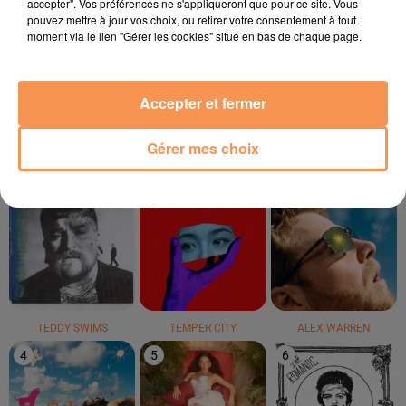
accepter". Vos préférences ne s'appliqueront que pour ce site. Vous
pouvez mettre à jour vos choix, ou retirer votre consentement à tout
moment via le lien "Gérer les cookies" situé en bas de chaque page.
DAFT PUNK
BORMIN'
ROULEZ JEUNESSE
Get Lucky
Boys Don't Cry
M'envoler Avec Toi
Accepter et fermer
LE TOP
Gérer mes choix
1
2
3
TEDDY SWIMS
TEMPER CITY
ALEX WARREN
4
5
6