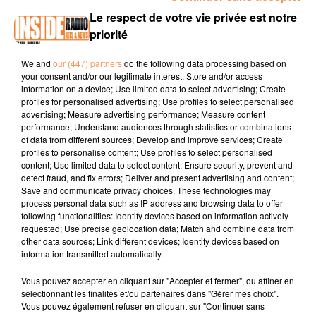
INTERVIEW DE MYLÈNE "PAPOMPETTE" À PAU, SUR RADIO INSIDE
Le respect de votre vie privée est notre
priorité
Site internet :
papompette.fr
We and
our (447) partners
do the following data processing based on
your consent and/or our legitimate interest: Store and/or access
Facebook :
Paompette
information on a device; Use limited data to select advertising; Create
profiles for personalised advertising; Use profiles to select personalised
Instagram :
@papompette.fr
advertising; Measure advertising performance; Measure content
performance; Understand audiences through statistics or combinations
of data from different sources; Develop and improve services; Create
profiles to personalise content; Use profiles to select personalised
content; Use limited data to select content; Ensure security, prevent and
detect fraud, and fix errors; Deliver and present advertising and content;
Save and communicate privacy choices. These technologies may
process personal data such as IP address and browsing data to offer
following functionalities: Identify devices based on information actively
TITRES DIFFUSÉS
requested; Use precise geolocation data; Match and combine data from
other data sources; Link different devices; Identify devices based on
information transmitted automatically.
Vous pouvez accepter en cliquant sur "Accepter et fermer", ou affiner en
12h27
12h27
12h25
12h25
12h22
12h22
sélectionnant les finalités et/ou partenaires dans "Gérer mes choix".
Vous pouvez également refuser en cliquant sur "Continuer sans