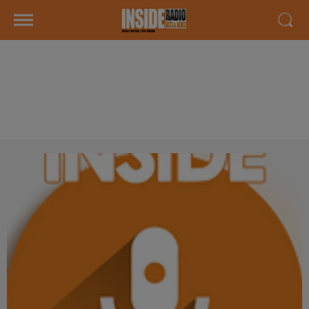
INTERVIEW DE MYLÈNE
"PAPOMPETTE" À PAU, SUR
RADIO INSIDE