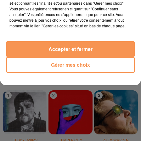
sélectionnant les finalités et/ou partenaires dans "Gérer mes choix".
Vous pouvez également refuser en cliquant sur "Continuer sans
16h29
16h29
16h25
16h25
16h21
16h21
accepter". Vos préférences ne s'appliqueront que pour ce site. Vous
pouvez mettre à jour vos choix, ou retirer votre consentement à tout
moment via le lien "Gérer les cookies" situé en bas de chaque page.
Accepter et fermer
ONEREPUBLIC
OCELVY
Bandolero
Counting Stars
Petit À Petit
Paris Latino
Gérer mes choix
LE TOP
1
2
3
TEDDY SWIMS
TEMPER CITY
ALEX WARREN