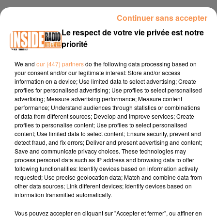
21 janvier 2026 - 3 min 42 sec
Continuer sans accepter
INTERVIEW DE MONSIEUR ESPESO "ENSEMBLE SCOLAIRE
Le respect de votre vie privée est notre
IMMACULÉE CONCEPTION" À PAU, SUR RADIO INSIDE
priorité
We and
our (447) partners
do the following data processing based on
Site internet :
www.immac-pau.com
your consent and/or our legitimate interest: Store and/or access
information on a device; Use limited data to select advertising; Create
Facebook :
Ensemble scolaire Immaculée Conception Pau
profiles for personalised advertising; Use profiles to select personalised
advertising; Measure advertising performance; Measure content
64
performance; Understand audiences through statistics or combinations
Instagram :
@immac.pau
of data from different sources; Develop and improve services; Create
profiles to personalise content; Use profiles to select personalised
content; Use limited data to select content; Ensure security, prevent and
detect fraud, and fix errors; Deliver and present advertising and content;
Save and communicate privacy choices. These technologies may
process personal data such as IP address and browsing data to offer
following functionalities: Identify devices based on information actively
requested; Use precise geolocation data; Match and combine data from
other data sources; Link different devices; Identify devices based on
information transmitted automatically.
TITRES DIFFUSÉS
Vous pouvez accepter en cliquant sur "Accepter et fermer", ou affiner en