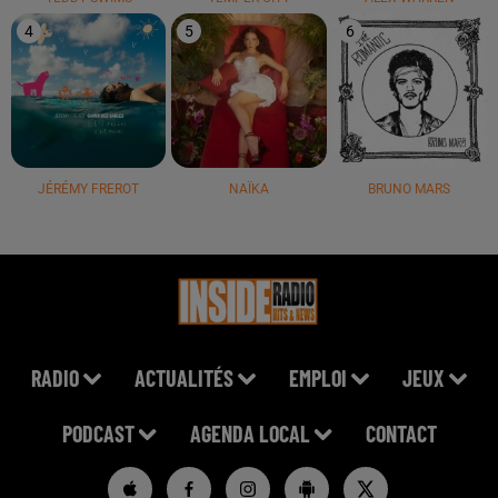
4
5
6
JÉRÉMY FREROT
NAÏKA
BRUNO MARS
RADIO
ACTUALITÉS
EMPLOI
JEUX
PODCAST
AGENDA LOCAL
CONTACT