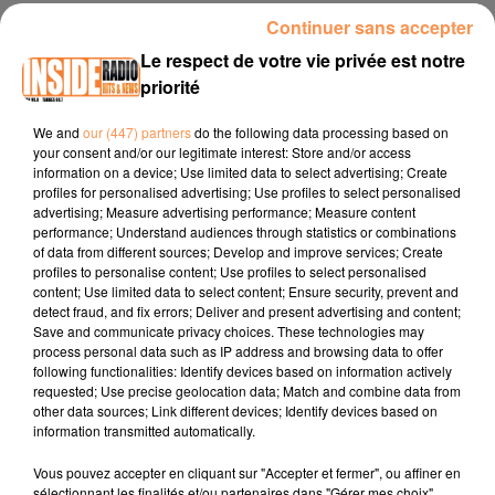
Continuer sans accepter
1er septembre 2025 - 3 min 7 sec
Le respect de votre vie privée est notre
INTERVIEW DE MONSIEUR CARRÈRE "NEBUS" NOUVEAU SERVICE
priorité
DE TRANSPORT À LA DEMANDE
We and
our (447) partners
do the following data processing based on
your consent and/or our legitimate interest: Store and/or access
Site internet :
www.cc-nordestbearn.fr
information on a device; Use limited data to select advertising; Create
profiles for personalised advertising; Use profiles to select personalised
Facebook :
Communauté de Communes Nord Est Béarn
advertising; Measure advertising performance; Measure content
performance; Understand audiences through statistics or combinations
Tel : 05 59 33 46 10
of data from different sources; Develop and improve services; Create
profiles to personalise content; Use profiles to select personalised
content; Use limited data to select content; Ensure security, prevent and
detect fraud, and fix errors; Deliver and present advertising and content;
Save and communicate privacy choices. These technologies may
process personal data such as IP address and browsing data to offer
following functionalities: Identify devices based on information actively
requested; Use precise geolocation data; Match and combine data from
other data sources; Link different devices; Identify devices based on
TITRES DIFFUSÉS
information transmitted automatically.
Vous pouvez accepter en cliquant sur "Accepter et fermer", ou affiner en
sélectionnant les finalités et/ou partenaires dans "Gérer mes choix".