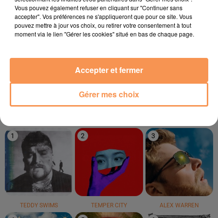
14h49
14h49
14h46
14h46
14h40
14h40
Vous pouvez également refuser en cliquant sur "Continuer sans
accepter". Vos préférences ne s'appliqueront que pour ce site. Vous
pouvez mettre à jour vos choix, ou retirer votre consentement à tout
moment via le lien "Gérer les cookies" situé en bas de chaque page.
Accepter et fermer
AVRIL DEL MAR
THE WEEKND
PIERRE DE MAERE
Bayahibe
Blinding Lights
Je Pense À Vous
Gérer mes choix
LE TOP
1
2
3
TEDDY SWIMS
TEMPER CITY
ALEX WARREN