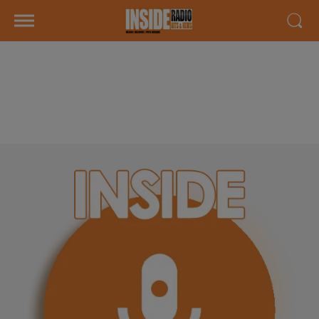
INTERVIEW DE MIKAËL "BÉARN
PESAGE SERVICES" À LONS, SUR
RADIO INSIDE