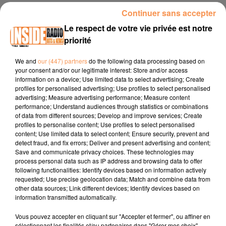
INTERVIEW DE MIKAËL "BÉARN PESAGE SERVICES" À LONS, SUR
Continuer sans accepter
RADIO INSIDE
Le respect de votre vie privée est notre
priorité
Site internet :
https://bearnpesageservices.fr/
We and
our (447) partners
do the following data processing based on
your consent and/or our legitimate interest: Store and/or access
Page Facebook :
information on a device; Use limited data to select advertising; Create
https://www.facebook.com/bearnpesageservices
profiles for personalised advertising; Use profiles to select personalised
advertising; Measure advertising performance; Measure content
Tel :
05 35 56 56 73
performance; Understand audiences through statistics or combinations
of data from different sources; Develop and improve services; Create
profiles to personalise content; Use profiles to select personalised
content; Use limited data to select content; Ensure security, prevent and
detect fraud, and fix errors; Deliver and present advertising and content;
Save and communicate privacy choices. These technologies may
process personal data such as IP address and browsing data to offer
following functionalities: Identify devices based on information actively
requested; Use precise geolocation data; Match and combine data from
TITRES DIFFUSÉS
other data sources; Link different devices; Identify devices based on
information transmitted automatically.
Vous pouvez accepter en cliquant sur "Accepter et fermer", ou affiner en
sélectionnant les finalités et/ou partenaires dans "Gérer mes choix".
11h17
11h17
11h12
11h12
11h09
11h09