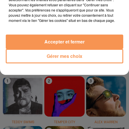
Vous pouvez également refuser en cliquant sur "Continuer sans
accepter". Vos préférences ne s'appliqueront que pour ce site. Vous
pouvez mettre à jour vos choix, ou retirer votre consentement à tout
moment via le lien "Gérer les cookies" situé en bas de chaque page.
BOULEVARD DES AIRS
INDEEP
OFENBACH
Accepter et fermer
C'est Pas Si Facile
Last Night A Dj Saved
Four To The Floor
My Life
Gérer mes choix
LE TOP
1
2
3
TEDDY SWIMS
TEMPER CITY
ALEX WARREN