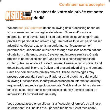
Continuer sans accepter
INTERVIEW DE MIKAËL "BÉARN PESAGE SERVICES" À LONS, SUR
RADIO INSIDE
Le respect de votre vie privée est notre
priorité
Site internet :
https://bearnpesageservices.fr/
We and
our (447) partners
do the following data processing based on
your consent and/or our legitimate interest: Store and/or access
Page Facebook :
information on a device; Use limited data to select advertising; Create
https://www.facebook.com/bearnpesageservices
profiles for personalised advertising; Use profiles to select personalised
advertising; Measure advertising performance; Measure content
Tel :
05 35 56 56 73
performance; Understand audiences through statistics or combinations
of data from different sources; Develop and improve services; Create
profiles to personalise content; Use profiles to select personalised
content; Use limited data to select content; Ensure security, prevent and
detect fraud, and fix errors; Deliver and present advertising and content;
Save and communicate privacy choices. These technologies may
process personal data such as IP address and browsing data to offer
following functionalities: Identify devices based on information actively
requested; Use precise geolocation data; Match and combine data from
other data sources; Link different devices; Identify devices based on
TITRES DIFFUSÉS
information transmitted automatically.
Vous pouvez accepter en cliquant sur "Accepter et fermer", ou affiner en
sélectionnant les finalités et/ou partenaires dans "Gérer mes choix".
9h23
9h23
9h16
9h16
9h13
9h13