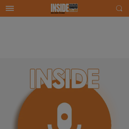
INTERVIEW DE MIKAËL "BÉARN
PESAGE SERVICES" À LONS, SUR
RADIO INSIDE