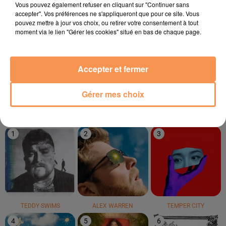
Vous pouvez également refuser en cliquant sur "Continuer sans
accepter". Vos préférences ne s'appliqueront que pour ce site. Vous
pouvez mettre à jour vos choix, ou retirer votre consentement à tout
moment via le lien "Gérer les cookies" situé en bas de chaque page.
VICTORIA SIO
Bandolero
LUCENZO
Accepter et fermer
Amour Amore
Paris Latino
Limoncello
Gérer mes choix
LE TOP
1
2
3
TEDDY SWIMS
ALEX WARREN
TEMPER CITY
4
5
6