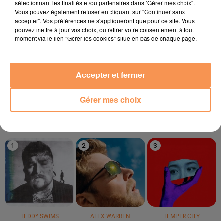
sélectionnant les finalités et/ou partenaires dans "Gérer mes choix".
5h06
5h06
5h03
5h03
5h00
5h00
Vous pouvez également refuser en cliquant sur "Continuer sans
accepter". Vos préférences ne s'appliqueront que pour ce site. Vous
pouvez mettre à jour vos choix, ou retirer votre consentement à tout
moment via le lien "Gérer les cookies" situé en bas de chaque page.
CORNEILLE & VITAA
STEV DIVE
LUCENZO
Accepter et fermer
Ensemble
So Many Men, So
Limoncello
Little Time
Gérer mes choix
LE TOP
1
2
3
TEDDY SWIMS
ALEX WARREN
TEMPER CITY