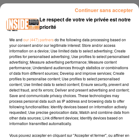
23 juin 2025 - 3 min 6 sec
Continuer sans accepter
INTERVIEW DE MIKA ET SÉBASTIEN "SILVER WOLF MUSIC" À LONS,
Le respect de votre vie privée est notre
SUR RADIO INSIDE
priorité
We and
our (447) partners
do the following data processing based on
your consent and/or our legitimate interest: Store and/or access
Site internet :
shop.silverwolfmusic.fr
information on a device; Use limited data to select advertising; Create
Facebook :
Silver Wolf Music
profiles for personalised advertising; Use profiles to select personalised
advertising; Measure advertising performance; Measure content
Instagram :
@silverwolfmusic64
performance; Understand audiences through statistics or combinations
of data from different sources; Develop and improve services; Create
profiles to personalise content; Use profiles to select personalised
content; Use limited data to select content; Ensure security, prevent and
detect fraud, and fix errors; Deliver and present advertising and content;
Save and communicate privacy choices. These technologies may
process personal data such as IP address and browsing data to offer
following functionalities: Identify devices based on information actively
requested; Use precise geolocation data; Match and combine data from
TITRES DIFFUSÉS
other data sources; Link different devices; Identify devices based on
information transmitted automatically.
Vous pouvez accepter en cliquant sur "Accepter et fermer", ou affiner en