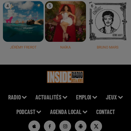
4
5
6
JÉRÉMY FREROT
NAÏKA
BRUNO MARS
RADIO
ACTUALITÉS
EMPLOI
JEUX
PODCAST
AGENDA LOCAL
CONTACT