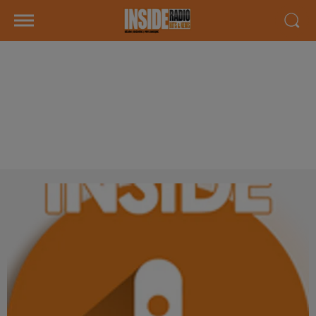
INTERVIEW DE MIKA ET
SÉBASTIEN "SILVER WOLF
MUSIC" À LONS, SUR RADIO
INSIDE