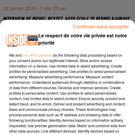
26 janvier 2020 - 3 min 38 sec
INTERVIEW DE MICHEL REYTET, AUTO ÉCOLE ZE PERMIS &AGRAVE
PAU, DANS LES STUDIOS DE RADIO INSIDE !!!
Continuer sans accepter
Le respect de votre vie privée est notre
priorité
INTERVIEW de Michel Reytet, auto école ZE PERMIS à Pau,
dans les studios de Radio Inside !!!
We and
our (447) partners
do the following data processing based on
your consent and/or our legitimate interest: Store and/or access
Facebook :
https://www.facebook.com/zepermis/
information on a device; Use limited data to select advertising; Create
profiles for personalised advertising; Use profiles to select personalised
Adresse : 112 boulevard Alsace Lorraine - 64000 Pau
advertising; Measure advertising performance; Measure content
Tél : 06 52 58 71 37
performance; Understand audiences through statistics or combinations
of data from different sources; Develop and improve services; Create
profiles to personalise content; Use profiles to select personalised
content; Use limited data to select content; Ensure security, prevent and
detect fraud, and fix errors; Deliver and present advertising and content;
Save and communicate privacy choices. These technologies may
process personal data such as IP address and browsing data to offer
following functionalities: Identify devices based on information actively
requested; Use precise geolocation data; Match and combine data from
other data sources; Link different devices; Identify devices based on