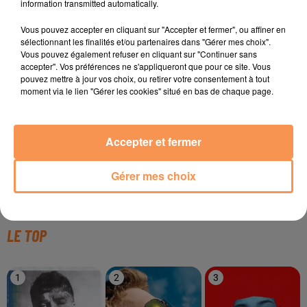
information transmitted automatically.
Vous pouvez accepter en cliquant sur "Accepter et fermer", ou affiner en
TITRES DIFFUSÉS
sélectionnant les finalités et/ou partenaires dans "Gérer mes choix".
Vous pouvez également refuser en cliquant sur "Continuer sans
accepter". Vos préférences ne s'appliqueront que pour ce site. Vous
pouvez mettre à jour vos choix, ou retirer votre consentement à tout
moment via le lien "Gérer les cookies" situé en bas de chaque page.
22h23
22h23
22h21
22h21
22h19
22h19
Accepter et fermer
Gérer mes choix
SNAP!
KARIM NAAS
WIZTHEMC
Rythm Is A Dancer
Samba
Show Me Love
LE TOP
1
2
3