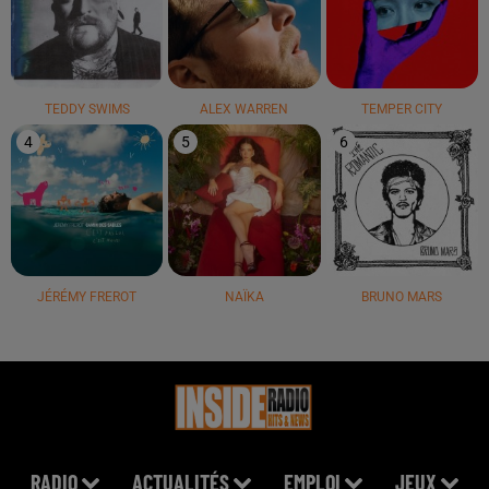
TEDDY SWIMS
ALEX WARREN
TEMPER CITY
4
5
6
JÉRÉMY FREROT
NAÏKA
BRUNO MARS
RADIO
ACTUALITÉS
EMPLOI
JEUX