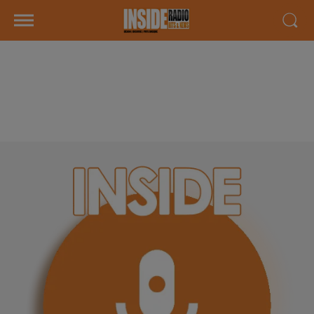
INTERVIEW DE MARIE "OPTIQUE
MONFRAY" À DENGUIN, SUR
RADIO INSIDE