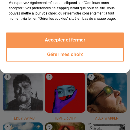
Vous pouvez également refuser en cliquant sur "Continuer sans
accepter". Vos préférences ne s'appliqueront que pour ce site. Vous
pouvez mettre à jour vos choix, ou retirer votre consentement à tout
moment via le lien "Gérer les cookies" situé en bas de chaque page.
CULTURE BEAT
RIDSA
MC MENOR JP
Accepter et fermer
Mr Vain
Boosté
Menina De Vermelho
Gérer mes choix
LE TOP
1
2
3
TEDDY SWIMS
TEMPER CITY
ALEX WARREN
4
5
6