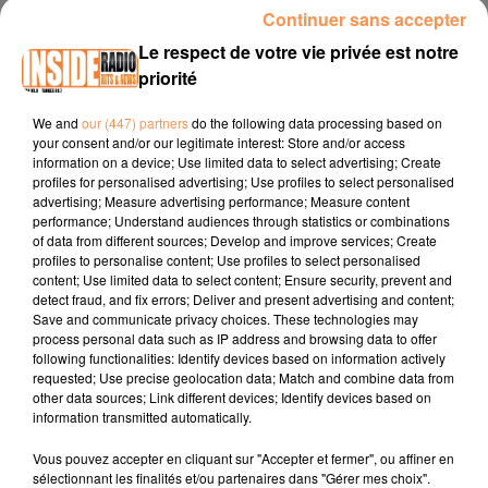
Continuer sans accepter
INTERVIEW DE MARIE "OPTIQUE MONFRAY" À DENGUIN, SUR RADIO
INSIDE
Le respect de votre vie privée est notre
priorité
Page Facebook : Optique Monfray
We and
our (447) partners
do the following data processing based on
your consent and/or our legitimate interest: Store and/or access
Compte Instagram
information on a device; Use limited data to select advertising; Create
:
https://www.instagram.com/optique_monfray_denguin/
profiles for personalised advertising; Use profiles to select personalised
advertising; Measure advertising performance; Measure content
Téléphone : 05 59 84 43 02
performance; Understand audiences through statistics or combinations
of data from different sources; Develop and improve services; Create
profiles to personalise content; Use profiles to select personalised
content; Use limited data to select content; Ensure security, prevent and
detect fraud, and fix errors; Deliver and present advertising and content;
Save and communicate privacy choices. These technologies may
process personal data such as IP address and browsing data to offer
following functionalities: Identify devices based on information actively
requested; Use precise geolocation data; Match and combine data from
other data sources; Link different devices; Identify devices based on
TITRES DIFFUSÉS
information transmitted automatically.
Vous pouvez accepter en cliquant sur "Accepter et fermer", ou affiner en
sélectionnant les finalités et/ou partenaires dans "Gérer mes choix".
14h08
14h08
14h03
14h03
14h00
14h00