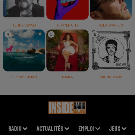
TEDDY SWIMS
TEMPER CITY
ALEX WARREN
4
5
6
JÉRÉMY FREROT
NAÏKA
BRUNO MARS
RADIO
ACTUALITÉS
EMPLOI
JEUX