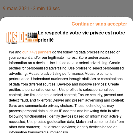
9 mars 2021 - 2 min 13 sec
INTERVIEW DE MARIE LAGORRE, RESPONSABLE DU MAGASIN "AUX
Continuer sans accepter
VERGERS DE PIAC" À BILLÈRE, SUR RADIO INSIDE
Le respect de votre vie privée est notre
priorité
Interview de Marie Lagorre, responsable du magasin "Aux
vergers de Piac" à Billère, sur Radio Inside !!!
We and
our (447) partners
do the following data processing based on
your consent and/or our legitimate interest: Store and/or access
Téléphone :
05 59 82 81 21
information on a device; Use limited data to select advertising; Create
profiles for personalised advertising; Use profiles to select personalised
Adresse : 65, Route de Bayonne, à Billère 64140.
advertising; Measure advertising performance; Measure content
performance; Understand audiences through statistics or combinations
Facebook :
https://www.facebook.com/AuxVergersdePiac
of data from different sources; Develop and improve services; Create
profiles to personalise content; Use profiles to select personalised
Site :
http://auxvergersdepiac.fr/
content; Use limited data to select content; Ensure security, prevent and
detect fraud, and fix errors; Deliver and present advertising and content;
Save and communicate privacy choices. These technologies may
process personal data such as IP address and browsing data to offer
following functionalities: Identify devices based on information actively
requested; Use precise geolocation data; Match and combine data from
other data sources; Link different devices; Identify devices based on
information transmitted automatically.