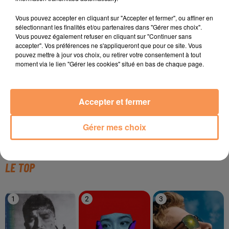
TITRES DIFFUSÉS
Vous pouvez accepter en cliquant sur "Accepter et fermer", ou affiner en
sélectionnant les finalités et/ou partenaires dans "Gérer mes choix".
Vous pouvez également refuser en cliquant sur "Continuer sans
accepter". Vos préférences ne s'appliqueront que pour ce site. Vous
14h17
14h17
14h13
14h13
14h10
14h10
pouvez mettre à jour vos choix, ou retirer votre consentement à tout
moment via le lien "Gérer les cookies" situé en bas de chaque page.
Accepter et fermer
TIBZ & DEMERO &
MADONNA
ELOÏZ
Gérer mes choix
Bring Your Love
Cow-Girl Moderne
ZAGATA
Take Me Away
LE TOP
1
2
3