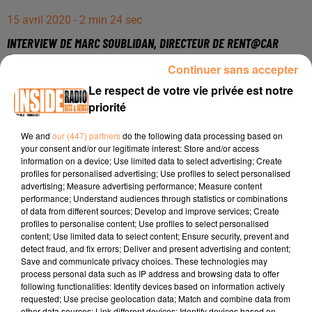
15 avril 2020 - 2 min 24 sec
INTERVIEW DE MARC SOUBLIDAN, DIRECTEUR DE RENT@CAR
&AGRAVE PAU, TARBES ET DAX, SUR RADIO INSIDE !!!
Continuer sans accepter
Le respect de votre vie privée est notre
Interview de Marc Soublidan, Directeur de Rent@Car à Pau,
priorité
Tarbes et Dax, sur Radio Inside !!!
We and
our (447) partners
do the following data processing based on
Téléphone :
05 59 40 16 77
your consent and/or our legitimate interest: Store and/or access
information on a device; Use limited data to select advertising; Create
Adresse :
11 Boulevard Charles de Gaulle à Lons 64140
profiles for personalised advertising; Use profiles to select personalised
advertising; Measure advertising performance; Measure content
Site :
https://www.rentacar.fr/agences/71-pau?
performance; Understand audiences through statistics or combinations
epix=1&gclid=EAIaIQobChMIuIS9gM7q6AIVDFXTCh0yIwzDE
of data from different sources; Develop and improve services; Create
profiles to personalise content; Use profiles to select personalised
Facebook :
content; Use limited data to select content; Ensure security, prevent and
detect fraud, and fix errors; Deliver and present advertising and content;
Save and communicate privacy choices. These technologies may
process personal data such as IP address and browsing data to offer
following functionalities: Identify devices based on information actively
requested; Use precise geolocation data; Match and combine data from
other data sources; Link different devices; Identify devices based on