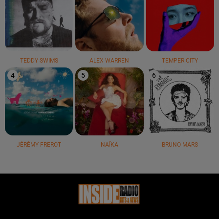
TEDDY SWIMS
ALEX WARREN
TEMPER CITY
4
5
6
JÉRÉMY FREROT
NAÏKA
BRUNO MARS