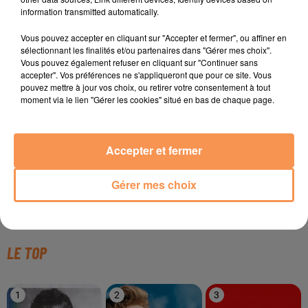
information transmitted automatically.
Vous pouvez accepter en cliquant sur "Accepter et fermer", ou affiner en
sélectionnant les finalités et/ou partenaires dans "Gérer mes choix".
TITRES DIFFUSÉS
Vous pouvez également refuser en cliquant sur "Continuer sans
accepter". Vos préférences ne s'appliqueront que pour ce site. Vous
pouvez mettre à jour vos choix, ou retirer votre consentement à tout
moment via le lien "Gérer les cookies" situé en bas de chaque page.
22h04
22h04
22h00
22h00
21h56
21h56
Accepter et fermer
Gérer mes choix
DJ GOJA
ROSE LAURENS
RIHANNA
Mi Chico
Africa
Sos
LE TOP
1
2
3