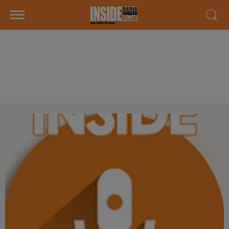
INTERVIEW DE MANON ET
JONATHAN "PELIBATCAMP" À
LAROIN, SUR RADIO INSIDE