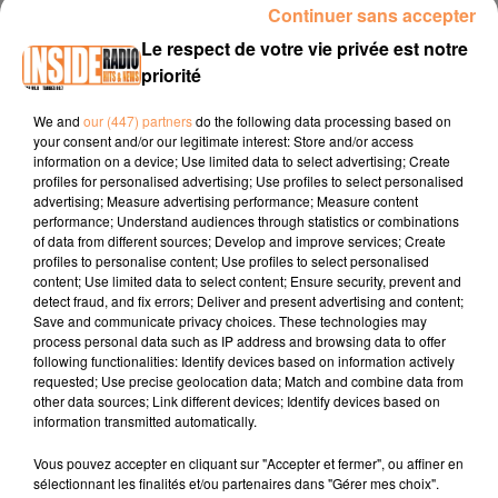
Continuer sans accepter
INTERVIEW DE MANON ET JONATHAN "PELIBAT CAMP" À LAROIN,
Le respect de votre vie privée est notre
SUR RADIO INSIDE
priorité
Facebook :
Pelibat camp
We and
our (447) partners
do the following data processing based on
your consent and/or our legitimate interest: Store and/or access
Instagram :
@pelibatcamp
information on a device; Use limited data to select advertising; Create
profiles for personalised advertising; Use profiles to select personalised
Linkedin :
PELIBAT CAMP
advertising; Measure advertising performance; Measure content
performance; Understand audiences through statistics or combinations
of data from different sources; Develop and improve services; Create
profiles to personalise content; Use profiles to select personalised
content; Use limited data to select content; Ensure security, prevent and
detect fraud, and fix errors; Deliver and present advertising and content;
Save and communicate privacy choices. These technologies may
process personal data such as IP address and browsing data to offer
following functionalities: Identify devices based on information actively
TITRES DIFFUSÉS
requested; Use precise geolocation data; Match and combine data from
other data sources; Link different devices; Identify devices based on
information transmitted automatically.
Vous pouvez accepter en cliquant sur "Accepter et fermer", ou affiner en
20h09
20h09
20h06
20h06
20h03
20h03
sélectionnant les finalités et/ou partenaires dans "Gérer mes choix".