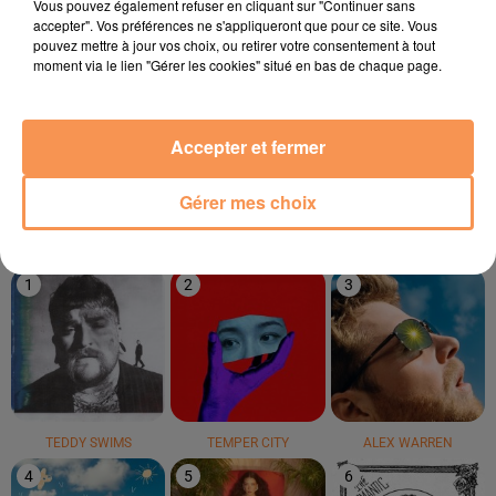
Vous pouvez également refuser en cliquant sur "Continuer sans
accepter". Vos préférences ne s'appliqueront que pour ce site. Vous
pouvez mettre à jour vos choix, ou retirer votre consentement à tout
moment via le lien "Gérer les cookies" situé en bas de chaque page.
PONY PONY RUN RUN
MR. BELT ET WEZOL
VICTORIA SIO
Get Away
It's Not Right But It's
Amour Amore
Accepter et fermer
Okay
Gérer mes choix
LE TOP
1
2
3
TEDDY SWIMS
TEMPER CITY
ALEX WARREN
4
5
6