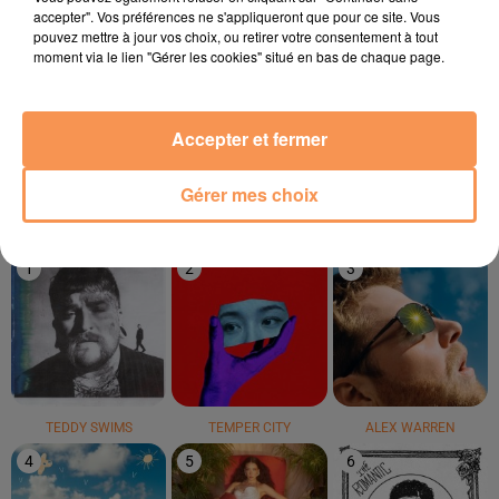
accepter". Vos préférences ne s'appliqueront que pour ce site. Vous
pouvez mettre à jour vos choix, ou retirer votre consentement à tout
moment via le lien "Gérer les cookies" situé en bas de chaque page.
OCELVY
KOOL AND THE GANG
SHAKIRA
Petit À Petit
Fresh
Daï Daï
Accepter et fermer
Gérer mes choix
LE TOP
1
2
3
TEDDY SWIMS
TEMPER CITY
ALEX WARREN
4
5
6