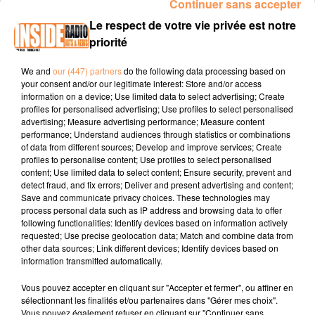
Continuer sans accepter
INTERVIEW DE MANON ET ANTOINE "AGS PERFORMANCE" À
Le respect de votre vie privée est notre
BILLÈRE, SUR RADIO INSIDE
priorité
We and
our (447) partners
do the following data processing based on
Site internet :
https://www.ags-performance.com/
your consent and/or our legitimate interest: Store and/or access
information on a device; Use limited data to select advertising; Create
Page Faebook :
AGS Performance - Fred Auto Sport Pau
profiles for personalised advertising; Use profiles to select personalised
advertising; Measure advertising performance; Measure content
Téléphone :
09 52 53 62 09
performance; Understand audiences through statistics or combinations
of data from different sources; Develop and improve services; Create
profiles to personalise content; Use profiles to select personalised
content; Use limited data to select content; Ensure security, prevent and
detect fraud, and fix errors; Deliver and present advertising and content;
Save and communicate privacy choices. These technologies may
process personal data such as IP address and browsing data to offer
following functionalities: Identify devices based on information actively
requested; Use precise geolocation data; Match and combine data from
TITRES DIFFUSÉS
other data sources; Link different devices; Identify devices based on
information transmitted automatically.
Vous pouvez accepter en cliquant sur "Accepter et fermer", ou affiner en
13h35
13h35
13h31
13h31
13h27
13h27
sélectionnant les finalités et/ou partenaires dans "Gérer mes choix".
Vous pouvez également refuser en cliquant sur "Continuer sans