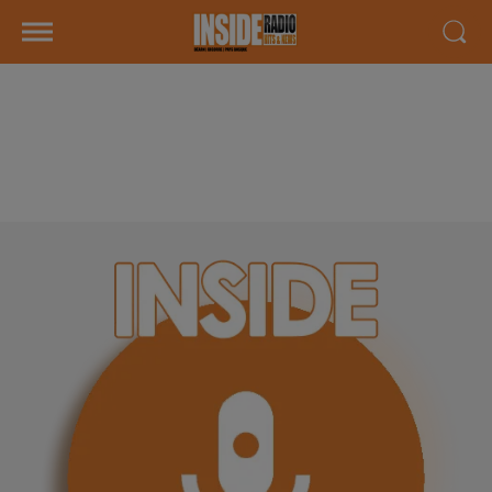
INTERVIEW DE MANON ET
ANTOINE "AGS PERFORMANCE" À
BILLÈRE, SUR RADIO INSIDE