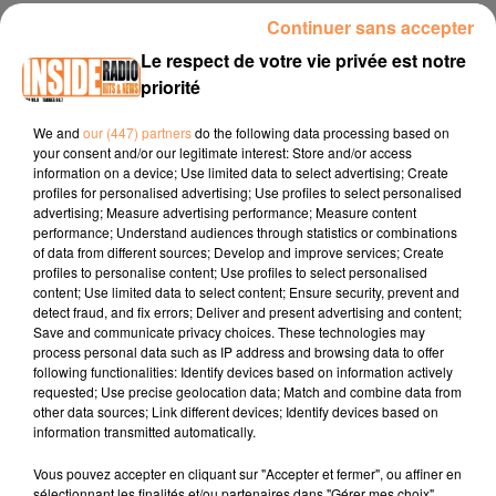
Continuer sans accepter
19 juin 2026 - 3 min 5 sec
Le respect de votre vie privée est notre
INTERVIEW DE LUCAS ET ISABELLE "DÉFILÉ DE MODE CHEZ
priorité
MAISON PAON" À LONS, SUR RADIO INSIDE
We and
our (447) partners
do the following data processing based on
your consent and/or our legitimate interest: Store and/or access
Site internet :
maison-paon.fr
information on a device; Use limited data to select advertising; Create
profiles for personalised advertising; Use profiles to select personalised
Facebook :
Maison Paon Pau
advertising; Measure advertising performance; Measure content
performance; Understand audiences through statistics or combinations
Instagram :
maisonpaon_pau
of data from different sources; Develop and improve services; Create
profiles to personalise content; Use profiles to select personalised
content; Use limited data to select content; Ensure security, prevent and
detect fraud, and fix errors; Deliver and present advertising and content;
Save and communicate privacy choices. These technologies may
process personal data such as IP address and browsing data to offer
following functionalities: Identify devices based on information actively
requested; Use precise geolocation data; Match and combine data from
other data sources; Link different devices; Identify devices based on
TITRES DIFFUSÉS
information transmitted automatically.
Vous pouvez accepter en cliquant sur "Accepter et fermer", ou affiner en
sélectionnant les finalités et/ou partenaires dans "Gérer mes choix".