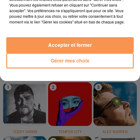
9h48
9h48
9h44
9h44
9h41
9h41
Vous pouvez également refuser en cliquant sur "Continuer sans
accepter". Vos préférences ne s'appliqueront que pour ce site. Vous
pouvez mettre à jour vos choix, ou retirer votre consentement à tout
moment via le lien "Gérer les cookies" situé en bas de chaque page.
Accepter et fermer
MANON LISA
Will.i.am
RIDSA
Le Petit Pécheur
Scream And Shout
Boosté
Gérer mes choix
LE TOP
1
2
3
TEDDY SWIMS
TEMPER CITY
ALEX WARREN