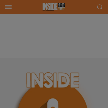
INTERVIEW DE LUCAS ET
ISABELLE "DÉFILÉ DE MODE CHEZ
MAISON PAON" À LONS, SUR
RADIO INSIDE