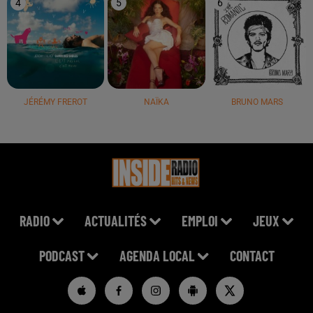
4
5
6
JÉRÉMY FREROT
NAÏKA
BRUNO MARS
RADIO
ACTUALITÉS
EMPLOI
JEUX
PODCAST
AGENDA LOCAL
CONTACT