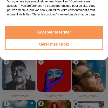
Vous pouvez également refuser en cliquant sur "Continuer sans
accepter". Vos préférences ne s'appliqueront que pour ce site. Vous
pouvez mettre à jour vos choix, ou retirer votre consentement à tout
moment via le lien "Gérer les cookies" situé en bas de chaque page.
BOULEVARD DES AIRS
INDEEP
OFENBACH
C'est Pas Si Facile
Last Night A Dj Saved
Four To The Floor
Accepter et fermer
My Life
Gérer mes choix
LE TOP
1
2
3
TEDDY SWIMS
TEMPER CITY
ALEX WARREN
4
5
6