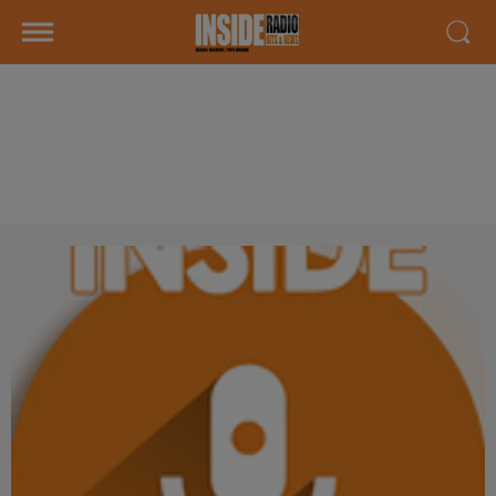
INTERVIEW DE LAURIE PERET " À
BIENTÔT QUELQUE PART" SUR
RADIO INSIDE