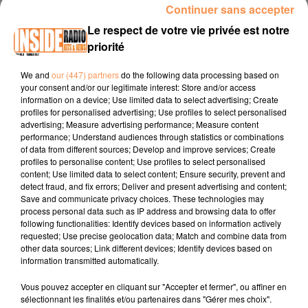
Continuer sans accepter
INTERVIEW DE LAURIE PERET " À BIENTÔT QUELQUE PART" SUR
Le respect de votre vie privée est notre
RADIO INSIDE
priorité
Facebook :
Laurie Peret
We and
our (447) partners
do the following data processing based on
your consent and/or our legitimate interest: Store and/or access
Insta :
@laurieperet
information on a device; Use limited data to select advertising; Create
profiles for personalised advertising; Use profiles to select personalised
Tiktok :
@peretlaurie
advertising; Measure advertising performance; Measure content
performance; Understand audiences through statistics or combinations
of data from different sources; Develop and improve services; Create
profiles to personalise content; Use profiles to select personalised
content; Use limited data to select content; Ensure security, prevent and
detect fraud, and fix errors; Deliver and present advertising and content;
Save and communicate privacy choices. These technologies may
process personal data such as IP address and browsing data to offer
following functionalities: Identify devices based on information actively
TITRES DIFFUSÉS
requested; Use precise geolocation data; Match and combine data from
other data sources; Link different devices; Identify devices based on
information transmitted automatically.
Vous pouvez accepter en cliquant sur "Accepter et fermer", ou affiner en
11h17
11h17
11h12
11h12
11h09
11h09
sélectionnant les finalités et/ou partenaires dans "Gérer mes choix".