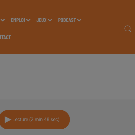
EMPLOI
JEUX
PODCAST
NTACT
IE "Ò LOCAL" À LESCA
Lecture (2 min 48 sec)