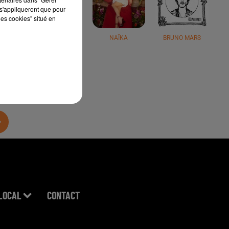
s'appliqueront que pour
les cookies" situé en
JÉRÉMY FREROT
NAÏKA
BRUNO MARS
LOCAL
CONTACT