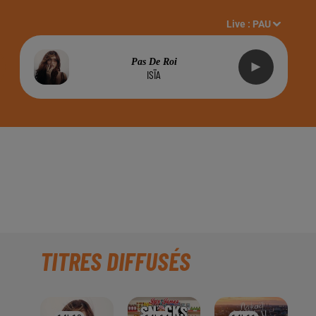
Live :
PAU
Pas De Roi
ISÏA
R, SUR RADIO
TITRES DIFFUSÉS