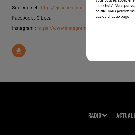
mes choix". Vous pouvez
Site internet :
http://epicerie-olocal.fr/
ce site. Vous pouvez met
bas de chaque page.
Facebook :
Ò Local
Instagram :
https://www.instagram.com/epicerie_o_local/
RADIO
ACTUALI