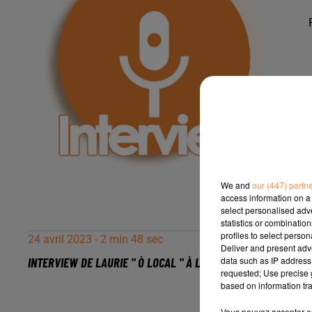
We and
our (447) partn
access information on a 
select personalised ad
statistics or combinatio
profiles to select person
24 avril 2023 - 2 min 48 sec
Deliver and present adv
data such as IP address 
INTERVIEW DE LAURIE " Ò LOCAL " À LESCAR, SUR RADIO INSID
requested; Use precise g
based on information tra
Vous pouvez accepter en 