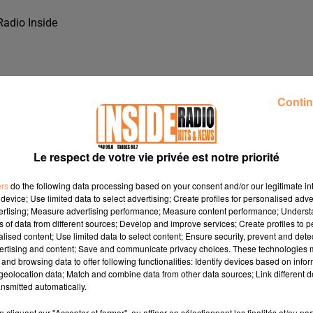
Radio Inside
Contin
Le respect de votre vie privée est notre priorité
ers
do the following data processing based on your consent and/or our legitimate int
device; Use limited data to select advertising; Create profiles for personalised adver
vertising; Measure advertising performance; Measure content performance; Unders
ns of data from different sources; Develop and improve services; Create profiles to 
alised content; Use limited data to select content; Ensure security, prevent and detect
ertising and content; Save and communicate privacy choices. These technologies
and browsing data to offer following functionalities: Identify devices based on infor
E
eolocation data; Match and combine data from other data sources; Link different de
nsmitted automatically.
cliquant sur "Accepter et fermer", ou affiner en sélectionnant les finalités et/ou pa