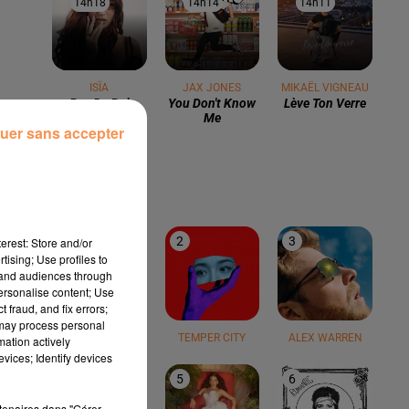
14h18
14h18
14h14
14h14
14h11
14h11
ISÏA
JAX JONES
MIKAËL VIGNEAU
Pas De Roi
You Don't Know
Lève Ton Verre
Me
uer sans accepter
LE TOP
1
2
3
erest: Store and/or
tising; Use profiles to
tand audiences through
personalise content; Use
 fraud, and fix errors;
 may process personal
TEDDY SWIMS
TEMPER CITY
ALEX WARREN
mation actively
vices; Identify devices
4
5
6
rtenaires dans "Gérer