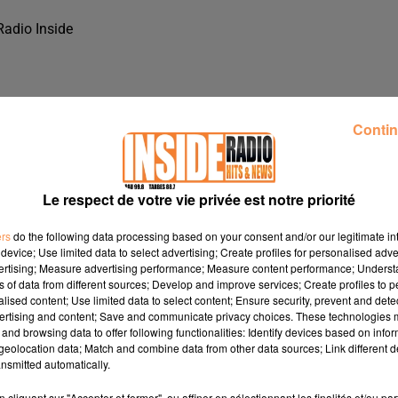
Radio Inside
Contin
Le respect de votre vie privée est notre priorité
ers
do the following data processing based on your consent and/or our legitimate int
device; Use limited data to select advertising; Create profiles for personalised adver
vertising; Measure advertising performance; Measure content performance; Unders
ns of data from different sources; Develop and improve services; Create profiles to 
alised content; Use limited data to select content; Ensure security, prevent and detect
ertising and content; Save and communicate privacy choices. These technologies
and browsing data to offer following functionalities: Identify devices based on infor
 FABBRICA À LESCAR, SUR RADIO INSIDE !!!
eolocation data; Match and combine data from other data sources; Link different de
nsmitted automatically.
abbrica à Lescar, sur Radio Inside !!!
cliquant sur "Accepter et fermer", ou affiner en sélectionnant les finalités et/ou pa