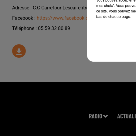
mes choix". Vous pouvez
Adresse : C.C Carrefour Lescar entrée 3
ce site. Vous pouvez met
bas de chaque page.
Facebook :
https://www.facebook.com/La-Fabbrica-Brass
Téléphone : 05 59 32 80 89
RADIO
ACTUALI