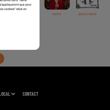
s'appliqueront que pour
les cookies" situé en
JÉRÉMY FREROT
NAÏKA
BRUNO MARS
LOCAL
CONTACT