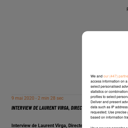
We and
our (447) partn
access information on a 
select personalised ad
statistics or combinatio
profiles to select person
9 mai 2020 - 2 min 28 sec
Deliver and present adv
data such as IP address 
INTERVIEW DE LAURENT VIRGA, DIRECTEUR DE LA BRASSERIE LA
requested; Use precise g
based on information tra
Interview de Laurent Virga, Directeur de la brasserie La F
Vous pouvez accepter en 