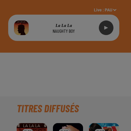
Live :
PAU
La La La
NAUGHTY BOY
R DE LA BRASSERIE
 !!!
TITRES DIFFUSÉS