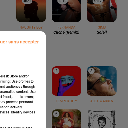
4h21
4h21
4h19
4h19
4h17
4h17
NAUGHTY BOY
FERNANDA
GIMS
La La La
Cliché (remix)
Soleil
uer sans accepter
LE TOP
1
2
3
erest: Store and/or
tising; Use profiles to
tand audiences through
personalise content; Use
 fraud, and fix errors;
 may process personal
TEDDY SWIMS
TEMPER CITY
ALEX WARREN
mation actively
vices; Identify devices
4
5
6
rtenaires dans "Gérer