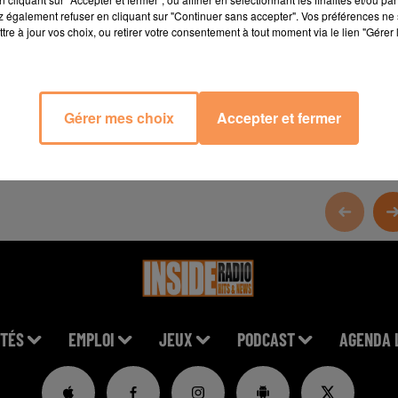
 également refuser en cliquant sur "Continuer sans accepter". Vos préférences ne 
tre à jour vos choix, ou retirer votre consentement à tout moment via le lien "Gérer 
erie-Pizzeria-792471600915854/
Gérer mes choix
Accepter et fermer
TÉS
EMPLOI
JEUX
PODCAST
AGENDA 