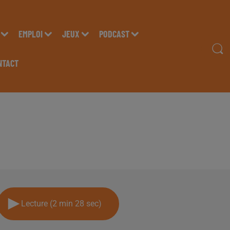
EMPLOI
JEUX
PODCAST
NTACT
ENT VIRGA, DIRECTEU
AR, SUR RADIO INSIDE
Lecture (2 min 28 sec)