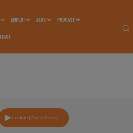
EMPLOI
JEUX
PODCAST
NTACT
RENT POUBLAN "EXPE
 INSIDE
Lecture (2 min 25 sec)