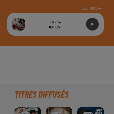
Live :
PAU
Hey Ya
OUTKAST
RIENCE CANYON" À
TITRES DIFFUSÉS