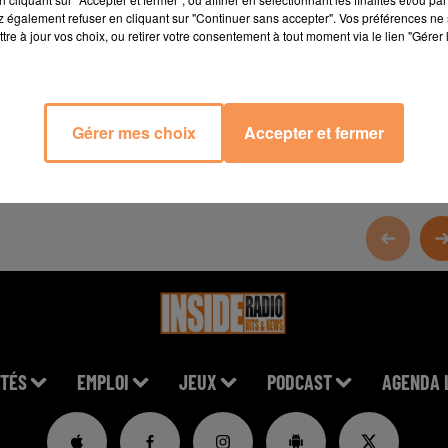
 également refuser en cliquant sur "Continuer sans accepter". Vos préférences ne 
anyon
tre à jour vos choix, ou retirer votre consentement à tout moment via le lien "Gérer 
n/?hl=fr
Gérer mes choix
Accepter et fermer
TÉS
EMPLOI
JEUX
PODCAST
AGENDA 