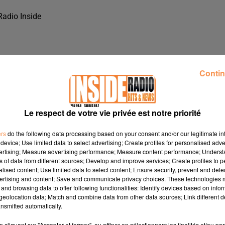
Radio Inside
Contin
Le respect de votre vie privée est notre priorité
ers
do the following data processing based on your consent and/or our legitimate int
device; Use limited data to select advertising; Create profiles for personalised adver
vertising; Measure advertising performance; Measure content performance; Unders
ns of data from different sources; Develop and improve services; Create profiles to 
alised content; Use limited data to select content; Ensure security, prevent and detect
ertising and content; Save and communicate privacy choices. These technologies
and browsing data to offer following functionalities: Identify devices based on infor
RUNS, SUR RADIO INSIDE
eolocation data; Match and combine data from other data sources; Link different de
nsmitted automatically.
cliquant sur "Accepter et fermer", ou affiner en sélectionnant les finalités et/ou pa