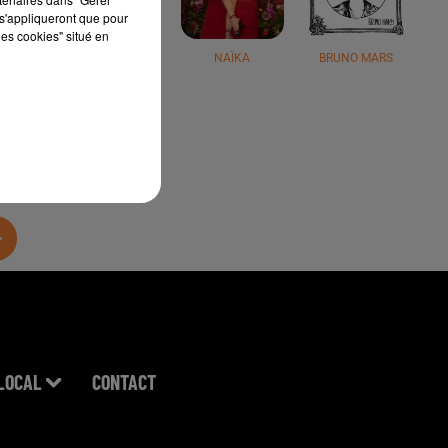
s'appliqueront que pour
les cookies" situé en
JÉRÉMY FREROT
NAÏKA
BRUNO MARS
LOCAL
CONTACT