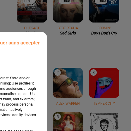
11h11
11h11
11h08
11h08
11h03
11h03
OUTKAST
BEBE REXHA
BORMIN'
Hey Ya
Sad Girls
Boys Don't Cry
uer sans accepter
LE TOP
1
2
3
erest: Store and/or
tising; Use profiles to
tand audiences through
personalise content; Use
 fraud, and fix errors;
 may process personal
TEDDY SWIMS
ALEX WARREN
TEMPER CITY
mation actively
vices; Identify devices
4
5
6
rtenaires dans "Gérer