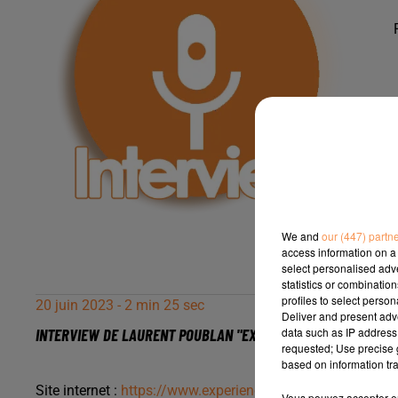
We and
our (447) partn
access information on a 
select personalised ad
statistics or combinatio
profiles to select person
20 juin 2023 - 2 min 25 sec
Deliver and present adv
data such as IP address 
INTERVIEW DE LAURENT POUBLAN "EXPÉRIENCE CANYON" À LA
requested; Use precise g
based on information tra
Site internet :
https://www.experience-canyon.com/
Vous pouvez accepter en 