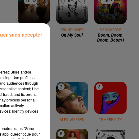
11h32
11h32
11h29
11h29
11h26
11h26
KAROL G
BRUNO MARS
VENGABOYS
uer sans accepter
Si Antes Te
On My Soul
Boom, Boom,
Hubiera
Boom, Boom !
Conocido
LE TOP
erest: Store and/or
tising; Use profiles to
tand audiences through
1
2
3
personalise content; Use
 fraud, and fix errors;
 may process personal
mation actively
vices; Identify devices
TEDDY SWIMS
ALEX WARREN
TEMPER CITY
rtenaires dans "Gérer
s'appliqueront que pour
4
5
6