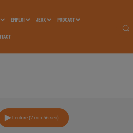
EMPLOI
JEUX
PODCAST
NTACT
RENT " OUVERTURE P
WASH" À LACQ, SUR R
Lecture (2 min 56 sec)