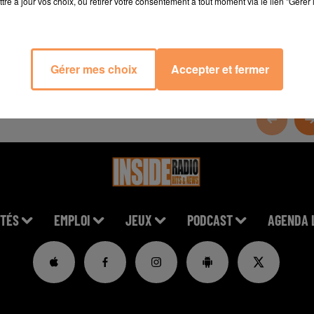
tre à jour vos choix, ou retirer votre consentement à tout moment via le lien "Gérer 
Gérer mes choix
Accepter et fermer
TÉS
EMPLOI
JEUX
PODCAST
AGENDA 