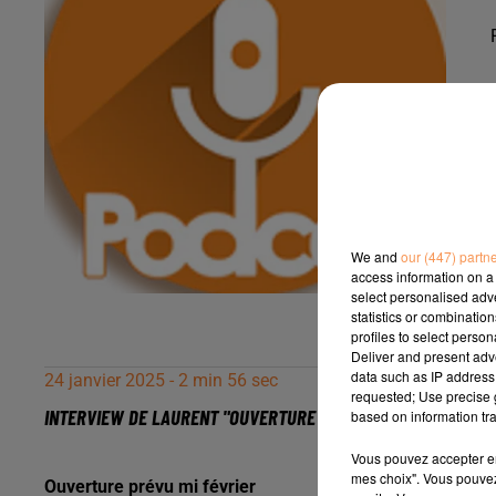
We and
our (447) partn
access information on a 
select personalised ad
statistics or combinatio
profiles to select person
Deliver and present adv
data such as IP address 
24 janvier 2025 - 2 min 56 sec
requested; Use precise g
INTERVIEW DE LAURENT "OUVERTURE PROCHAINEMENT DU CENT
based on information tra
Vous pouvez accepter en 
mes choix". Vous pouvez
Ouverture prévu mi février