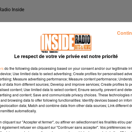
Radio Inside
Contin
Le respect de votre vie privée est notre priorité
ers
do the following data processing based on your consent and/or our legitimate int
device; Use limited data to select advertising; Create profiles for personalised adver
vertising; Measure advertising performance; Measure content performance; Unders
ns of data from different sources; Develop and improve services; Create profiles to 
alised content; Use limited data to select content; Ensure security, prevent and detect
ertising and content; Save and communicate privacy choices. These technologies
and browsing data to offer following functionalities: Identify devices based on infor
eolocation data; Match and combine data from other data sources; Link different de
RE DE LAVAGE WASH" À LACQ, SUR RADIO INSIDE
nsmitted automatically.
cliquant sur "Accepter et fermer", ou affiner en sélectionnant les finalités et/ou pa
 également refuser en cliquant sur "Continuer sans accepter". Vos préférences ne 