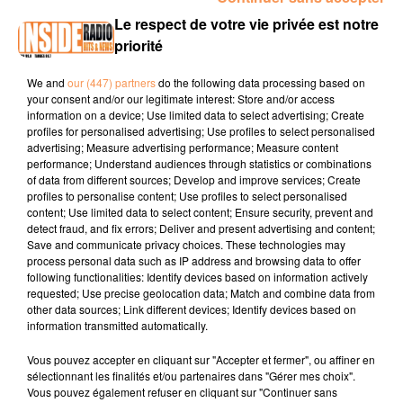
INTERVIEW DE LAURENCE "LE DÉBALLAGE DES CORDELIERS" À
Le respect de votre vie privée est notre
PAU SUR RADIO INSIDE
priorité
We and
our (447) partners
do the following data processing based on
Page Facebook :
La Rue des Cordeliers
your consent and/or our legitimate interest: Store and/or access
information on a device; Use limited data to select advertising; Create
Instagram :
@la_rue_des_cordeliers
profiles for personalised advertising; Use profiles to select personalised
advertising; Measure advertising performance; Measure content
performance; Understand audiences through statistics or combinations
of data from different sources; Develop and improve services; Create
profiles to personalise content; Use profiles to select personalised
content; Use limited data to select content; Ensure security, prevent and
detect fraud, and fix errors; Deliver and present advertising and content;
Save and communicate privacy choices. These technologies may
process personal data such as IP address and browsing data to offer
TITRES DIFFUSÉS
following functionalities: Identify devices based on information actively
requested; Use precise geolocation data; Match and combine data from
other data sources; Link different devices; Identify devices based on
information transmitted automatically.
6h53
6h53
6h49
6h49
6h46
6h46
Vous pouvez accepter en cliquant sur "Accepter et fermer", ou affiner en
sélectionnant les finalités et/ou partenaires dans "Gérer mes choix".
Vous pouvez également refuser en cliquant sur "Continuer sans