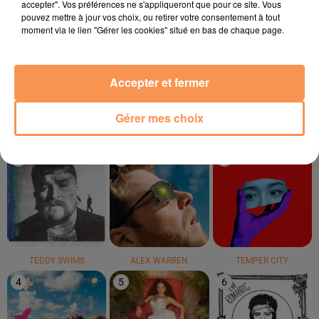
accepter". Vos préférences ne s'appliqueront que pour ce site. Vous
pouvez mettre à jour vos choix, ou retirer votre consentement à tout
moment via le lien "Gérer les cookies" situé en bas de chaque page.
LUCENZO
CRIS CAB
ZAZIE
Limoncello
English Man In New
Peu Importe
York
Accepter et fermer
LE TOP
Gérer mes choix
1
2
3
TEDDY SWIMS
ALEX WARREN
TEMPER CITY
4
5
6