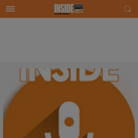
INTERVIEW DE LAURENCE "LE
DÉBALLAGE DES CORDELIERS" À
PAU SUR RADIO INSIDE