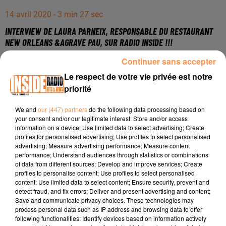
14 avril 2020 - 3 min 27 sec
INTERVIEW DE LAURA PARNEIX, RESPONSABLE DU RESTAURANT
NEW ORLEANS &AGRAVE PAU, SUR RADIO INSIDE !!!
Continuer sans accepter
Interview de Laura Parneix, responsable du Restaurant
Le respect de votre vie privée est notre
New Orleans à Pau, sur Radio Inside !!!
priorité
Téléphone : 06 67 07 81 84
We and
our (447) partners
do the following data processing based on
your consent and/or our legitimate interest: Store and/or access
Adresse : Rond Point des Allées de Morlàas à Pau
information on a device; Use limited data to select advertising; Create
profiles for personalised advertising; Use profiles to select personalised
Site :
http://www.neworleanspau64.fr
advertising; Measure advertising performance; Measure content
Facebook :
https://www.facebook.com/neworleanspau/
performance; Understand audiences through statistics or combinations
of data from different sources; Develop and improve services; Create
profiles to personalise content; Use profiles to select personalised
content; Use limited data to select content; Ensure security, prevent and
detect fraud, and fix errors; Deliver and present advertising and content;
Save and communicate privacy choices. These technologies may
process personal data such as IP address and browsing data to offer
following functionalities: Identify devices based on information actively