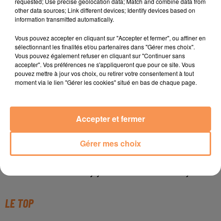
requested; Use precise geolocation data; Match and combine data from
other data sources; Link different devices; Identify devices based on
information transmitted automatically.
Vous pouvez accepter en cliquant sur "Accepter et fermer", ou affiner en
sélectionnant les finalités et/ou partenaires dans "Gérer mes choix".
Vous pouvez également refuser en cliquant sur "Continuer sans
TITRES DIFFUSÉS
accepter". Vos préférences ne s'appliqueront que pour ce site. Vous
pouvez mettre à jour vos choix, ou retirer votre consentement à tout
moment via le lien "Gérer les cookies" situé en bas de chaque page.
13h00
13h00
12h56
12h56
12h52
12h52
Accepter et fermer
Gérer mes choix
VICTORIA SIO
DEPECHE MODE
BAD BUNNY
Amour Amore
Enjoy The Silence
Nuevayol
LE TOP