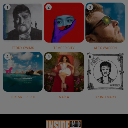
1
2
3
TEDDY SWIMS
TEMPER CITY
ALEX WARREN
4
5
6
JÉRÉMY FREROT
NAÏKA
BRUNO MARS