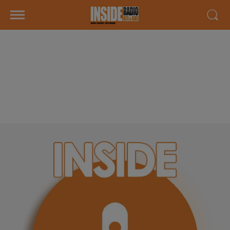
INTERVIEW DE JULIEN DE
TOUSALON LESCAR "LOCATION
AVEC OPTION D'ACHAT" À
LESCAR, SUR RADIO INSIDE