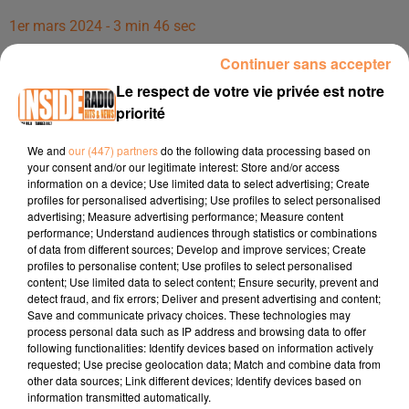
1er mars 2024 - 3 min 46 sec
INTERVIEW DE JULIEN DE TOUSALON LESCAR "LOCATION AVEC
Continuer sans accepter
OPTION D'ACHAT" À LESCAR, SUR RADIO INSIDE
Le respect de votre vie privée est notre
priorité
Site internet :
https://www.tousalon.fr/magasin/45-
We and
our (447) partners
do the following data processing based on
tousalon-pau-lescar
your consent and/or our legitimate interest: Store and/or access
information on a device; Use limited data to select advertising; Create
Page Facebook :
profiles for personalised advertising; Use profiles to select personalised
https://www.facebook.com/tousalonlescar
advertising; Measure advertising performance; Measure content
performance; Understand audiences through statistics or combinations
Compte instagram :
of data from different sources; Develop and improve services; Create
https://www.instagram.com/tousalon.lescar/
profiles to personalise content; Use profiles to select personalised
content; Use limited data to select content; Ensure security, prevent and
detect fraud, and fix errors; Deliver and present advertising and content;
Save and communicate privacy choices. These technologies may
process personal data such as IP address and browsing data to offer
following functionalities: Identify devices based on information actively
requested; Use precise geolocation data; Match and combine data from
other data sources; Link different devices; Identify devices based on
information transmitted automatically.