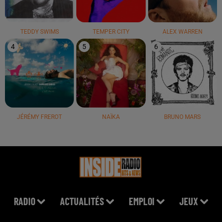
TEDDY SWIMS
TEMPER CITY
ALEX WARREN
4
5
6
JÉRÉMY FREROT
NAÏKA
BRUNO MARS
RADIO
ACTUALITÉS
EMPLOI
JEUX