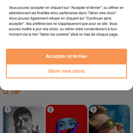
TITRES DIFFUSÉS
Vous pouvez accepter en cliquant sur "Accepter et fermer", ou affiner en
sélectionnant les finalités et/ou partenaires dans "Gérer mes choix".
Vous pouvez également refuser en cliquant sur "Continuer sans
accepter". Vos préférences ne s'appliqueront que pour ce site. Vous
11h45
11h45
11h42
11h42
11h38
11h38
pouvez mettre à jour vos choix, ou retirer votre consentement à tout
moment via le lien "Gérer les cookies" situé en bas de chaque page.
Accepter et fermer
T.A.T.U
TIBZ & DEMERO &
BAD BUNNY
All The Things She
Mia
ZAGATA
Gérer mes choix
Said
Take Me Away
LE TOP
1
2
3