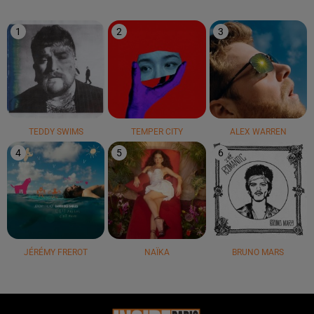
1
2
3
TEDDY SWIMS
TEMPER CITY
ALEX WARREN
4
5
6
JÉRÉMY FREROT
NAÏKA
BRUNO MARS