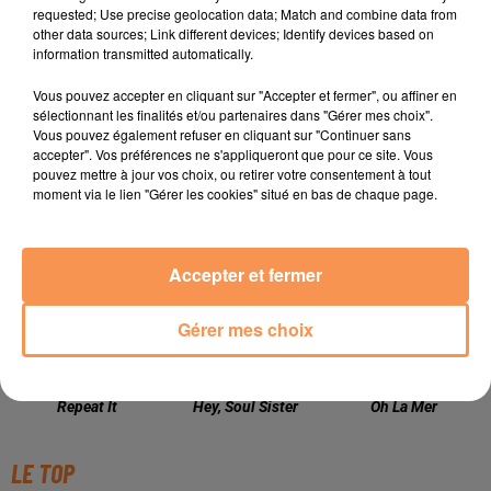
requested; Use precise geolocation data; Match and combine data from
other data sources; Link different devices; Identify devices based on
information transmitted automatically.
Vous pouvez accepter en cliquant sur "Accepter et fermer", ou affiner en
sélectionnant les finalités et/ou partenaires dans "Gérer mes choix".
Vous pouvez également refuser en cliquant sur "Continuer sans
accepter". Vos préférences ne s'appliqueront que pour ce site. Vous
TITRES DIFFUSÉS
pouvez mettre à jour vos choix, ou retirer votre consentement à tout
moment via le lien "Gérer les cookies" situé en bas de chaque page.
18h37
18h37
18h33
18h33
18h31
18h31
Accepter et fermer
Gérer mes choix
MARTIN GARRIX
TRAIN
ODYSSEY
Repeat It
Hey, Soul Sister
Oh La Mer
LE TOP