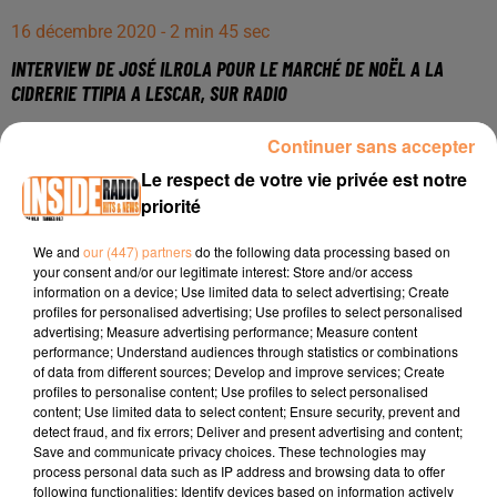
16 décembre 2020 - 2 min 45 sec
INTERVIEW DE JOSÉ ILROLA POUR LE MARCHÉ DE NOËL A LA
CIDRERIE TTIPIA A LESCAR, SUR RADIO
Continuer sans accepter
Interview de José Ilrola pour le marché de Noël à la
Le respect de votre vie privée est notre
Cidrerie Ttipia à Lescar, sur Radio Inside !!!
priorité
Téléphone : 05 59 62 22 38 ou 06 33 43 95 87
We and
our (447) partners
do the following data processing based on
Adresse : 37, Avenue de Pau, à Lescar 64230.
your consent and/or our legitimate interest: Store and/or access
information on a device; Use limited data to select advertising; Create
Facebook :
https://www.facebook.com/Cidrerie-Ttipia-
profiles for personalised advertising; Use profiles to select personalised
1610524752517910/
advertising; Measure advertising performance; Measure content
performance; Understand audiences through statistics or combinations
Site :
http://ttipia.364.fr/?
of data from different sources; Develop and improve services; Create
profiles to personalise content; Use profiles to select personalised
fbclid=IwAR2gYKAIlJHNP89vZBdx1A6_sB1M_bHGVx2bC3jA
content; Use limited data to select content; Ensure security, prevent and
detect fraud, and fix errors; Deliver and present advertising and content;
Save and communicate privacy choices. These technologies may
process personal data such as IP address and browsing data to offer
following functionalities: Identify devices based on information actively