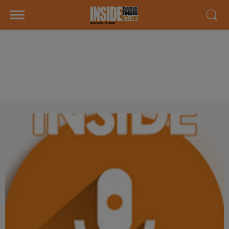
INTERVIEW DE JOAQUIN
"JARDINERIE BONCAP" À
LESCAR; SUR RADIO INSIDE