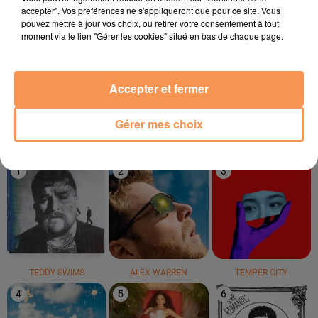
accepter". Vos préférences ne s'appliqueront que pour ce site. Vous
pouvez mettre à jour vos choix, ou retirer votre consentement à tout
moment via le lien "Gérer les cookies" situé en bas de chaque page.
TRYO
BANGLES
RIDSA
La Traversée
Walk Like An Egyptian
Boosté
Accepter et fermer
Gérer mes choix
LE TOP
1
2
3
TEDDY SWIMS
ALEX WARREN
TEMPER CITY
4
5
6