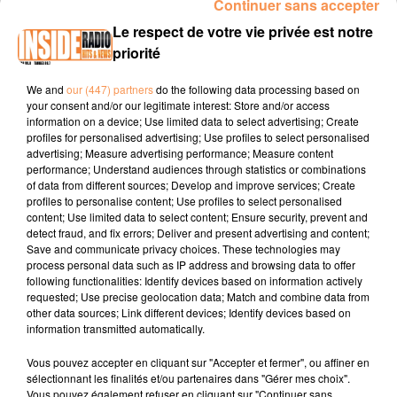
Continuer sans accepter
INTERVIEW DE JOAQUIN "JARDINERIE BONCAP" À LESCAR; SUR
Le respect de votre vie privée est notre
RADIO INSIDE
priorité
We and
our (447) partners
do the following data processing based on
Site internet :
www.jardinerie-boncap.fr
your consent and/or our legitimate interest: Store and/or access
information on a device; Use limited data to select advertising; Create
Facebook :
Jardinerie Boncap Bordères Lescar Orthez
profiles for personalised advertising; Use profiles to select personalised
advertising; Measure advertising performance; Measure content
Instagram :
@jardinerie_boncap
performance; Understand audiences through statistics or combinations
of data from different sources; Develop and improve services; Create
profiles to personalise content; Use profiles to select personalised
content; Use limited data to select content; Ensure security, prevent and
detect fraud, and fix errors; Deliver and present advertising and content;
Save and communicate privacy choices. These technologies may
process personal data such as IP address and browsing data to offer
following functionalities: Identify devices based on information actively
requested; Use precise geolocation data; Match and combine data from
TITRES DIFFUSÉS
other data sources; Link different devices; Identify devices based on
information transmitted automatically.
Vous pouvez accepter en cliquant sur "Accepter et fermer", ou affiner en
17h30
17h30
17h26
17h26
17h24
17h24
sélectionnant les finalités et/ou partenaires dans "Gérer mes choix".
Vous pouvez également refuser en cliquant sur "Continuer sans