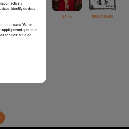
mation actively
vices; Identify devices
JÉRÉMY FREROT
NAÏKA
BRUNO MARS
rtenaires dans "Gérer
s'appliqueront que pour
les cookies" situé en