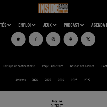
TÉS
EMPLOI
JEUX
PODCAST
AGENDA 
Politique de confidentialité
Régie Publicitaire
Gestion des cookies
Cont
Archives
2026
2025
2024
2023
2022
Hey Ya
OUTKAST