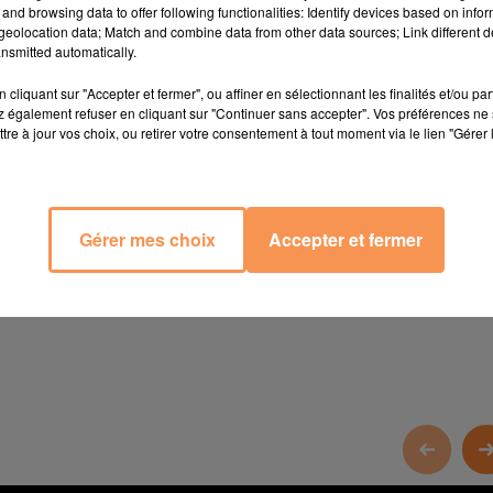
and browsing data to offer following functionalities: Identify devices based on infor
eolocation data; Match and combine data from other data sources; Link different de
nsmitted automatically.
cliquant sur "Accepter et fermer", ou affiner en sélectionnant les finalités et/ou pa
 également refuser en cliquant sur "Continuer sans accepter". Vos préférences ne 
tre à jour vos choix, ou retirer votre consentement à tout moment via le lien "Gérer 
Gérer mes choix
Accepter et fermer