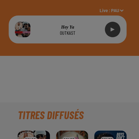
Live :
PAU
Hey Ya
OUTKAST
C HALL TALENT
TITRES DIFFUSÉS