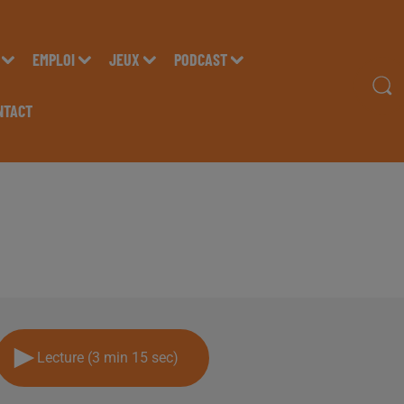
EMPLOI
JEUX
PODCAST
NTACT
ICA MARTINEZ "MUSI
 SUR RADIO INSIDE
Lecture (3 min 15 sec)