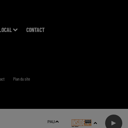
LOCAL
CONTACT
act
Plan du site
PAU