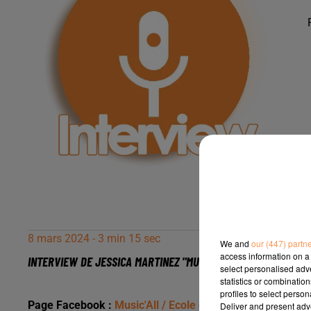
8 mars 2024 - 3 min 15 sec
We and
our (447) partn
access information on a 
INTERVIEW DE JESSICA MARTINEZ "MUSIC HALL TALENT CONTES
select personalised ad
statistics or combinatio
profiles to select person
Page Facebook :
Music'All / Ecole des arts de la scène
Deliver and present adv