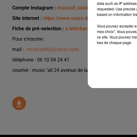
data such as IP address 
Compte Instagram :
musicall_landes
requested; Use precise g
based on information tra
Site internet :
https://www.cours-de-chant.com/
Vous pouvez accepter en 
Fiche de pré-selection :
à télécharger ici
mes choix". Vous pouvez
ce site. Vous pouvez met
Pour s'inscrire :
bas de chaque page.
mail :
musicall40@yahoo.com
téléphone : 06 10 04 24 41
courrier : music ’all 24 avenue de la poste 40360 TILH