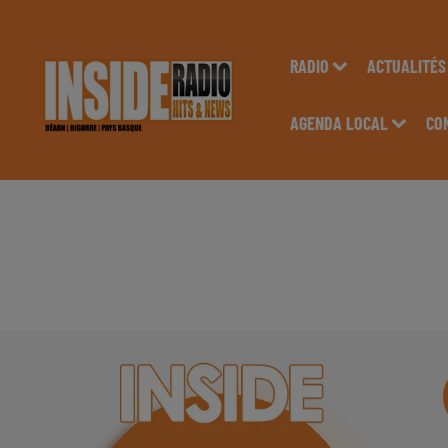
RADIO
ACTUALITÉS
AGENDA LOCAL
CO
INTERVIEW DE JESS
CONTEST, À HABAS,