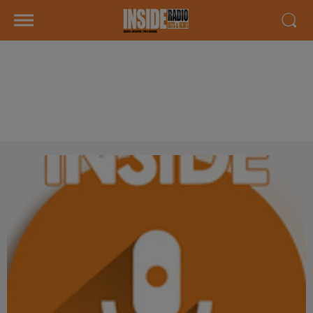
INTERVIEW DE JÉRÉMY CHARDY
"TÉRÉGA OPEN PAU PYRÉNÉES
2025" À PAU, SUR RADIO INSIDE