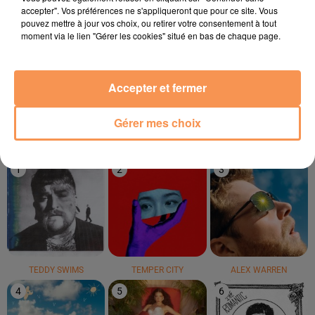
accepter". Vos préférences ne s'appliqueront que pour ce site. Vous
pouvez mettre à jour vos choix, ou retirer votre consentement à tout
moment via le lien "Gérer les cookies" situé en bas de chaque page.
ROBBIE WILLIAMS
GIMS
SOOLKING
Feel
Soleil
Casanova
Accepter et fermer
Gérer mes choix
LE TOP
1
2
3
TEDDY SWIMS
TEMPER CITY
ALEX WARREN
4
5
6