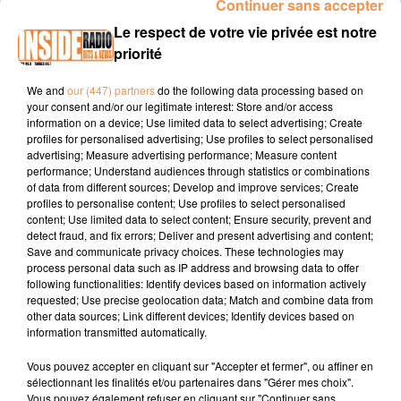
Continuer sans accepter
INTERVIEW DE JÉRÉMY CHARDY "TÉRÉGA OPEN PAU PYRÉNÉES
Le respect de votre vie privée est notre
2025" À PAU, SUR RADIO INSIDE
priorité
We and
our (447) partners
do the following data processing based on
Site internet :
www.terega.fr
your consent and/or our legitimate interest: Store and/or access
information on a device; Use limited data to select advertising; Create
Facebook :
Teréga Open Pau-Pyrénées
profiles for personalised advertising; Use profiles to select personalised
advertising; Measure advertising performance; Measure content
Instagram :
teregaopen
performance; Understand audiences through statistics or combinations
of data from different sources; Develop and improve services; Create
profiles to personalise content; Use profiles to select personalised
content; Use limited data to select content; Ensure security, prevent and
detect fraud, and fix errors; Deliver and present advertising and content;
Save and communicate privacy choices. These technologies may
process personal data such as IP address and browsing data to offer
following functionalities: Identify devices based on information actively
requested; Use precise geolocation data; Match and combine data from
TITRES DIFFUSÉS
other data sources; Link different devices; Identify devices based on
information transmitted automatically.
Vous pouvez accepter en cliquant sur "Accepter et fermer", ou affiner en
2h49
2h49
2h46
2h46
2h43
2h43
sélectionnant les finalités et/ou partenaires dans "Gérer mes choix".
Vous pouvez également refuser en cliquant sur "Continuer sans