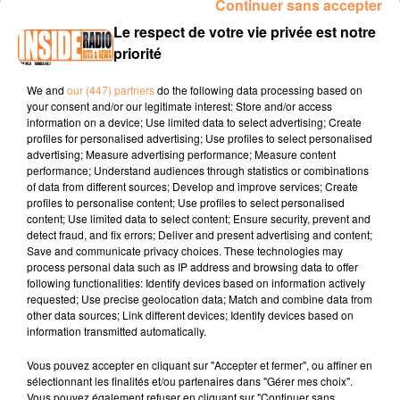
Continuer sans accepter
INTERVIEW DE JÉRÉMY CHARDY "OPEN PAU PYRÉNÉES 2026" À
Le respect de votre vie privée est notre
PAU, SUR RADIO INSIDE
priorité
We and
our (447) partners
do the following data processing based on
Site internet :
openpaupyrenees.com
your consent and/or our legitimate interest: Store and/or access
information on a device; Use limited data to select advertising; Create
Facbook :
Teréga Open Pau-Pyrénées
profiles for personalised advertising; Use profiles to select personalised
advertising; Measure advertising performance; Measure content
Instagram :
@teregaopen
performance; Understand audiences through statistics or combinations
of data from different sources; Develop and improve services; Create
profiles to personalise content; Use profiles to select personalised
content; Use limited data to select content; Ensure security, prevent and
detect fraud, and fix errors; Deliver and present advertising and content;
Save and communicate privacy choices. These technologies may
process personal data such as IP address and browsing data to offer
following functionalities: Identify devices based on information actively
requested; Use precise geolocation data; Match and combine data from
TITRES DIFFUSÉS
other data sources; Link different devices; Identify devices based on
information transmitted automatically.
Vous pouvez accepter en cliquant sur "Accepter et fermer", ou affiner en
5h03
5h03
5h00
5h00
4h56
4h56
sélectionnant les finalités et/ou partenaires dans "Gérer mes choix".
Vous pouvez également refuser en cliquant sur "Continuer sans