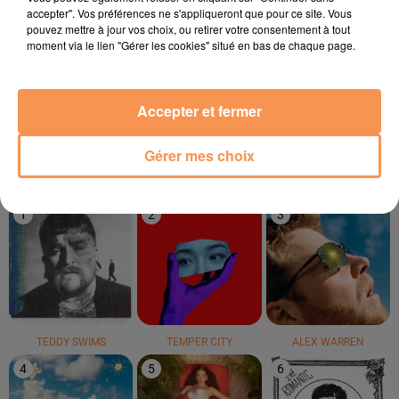
accepter". Vos préférences ne s'appliqueront que pour ce site. Vous
pouvez mettre à jour vos choix, ou retirer votre consentement à tout
moment via le lien "Gérer les cookies" situé en bas de chaque page.
JENNIFER LOPEZ
ISÏA
REMA & SELENA GOMEZ
Jenny From The Block
Pas De Roi
Calm Down
Accepter et fermer
Gérer mes choix
LE TOP
1
2
3
TEDDY SWIMS
TEMPER CITY
ALEX WARREN
4
5
6