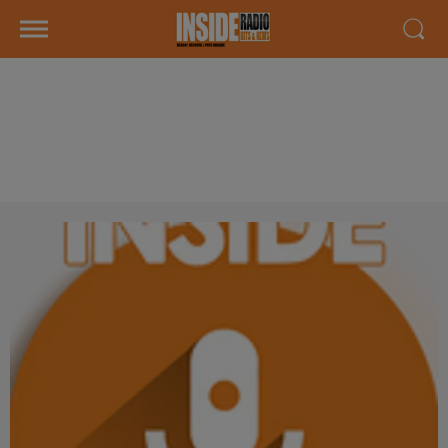
INTERVIEW DE JÉRÉMY CHARDY
"OPEN PAU PYRÉNÉES 2026" À
PAU, SUR RADIO INSIDE