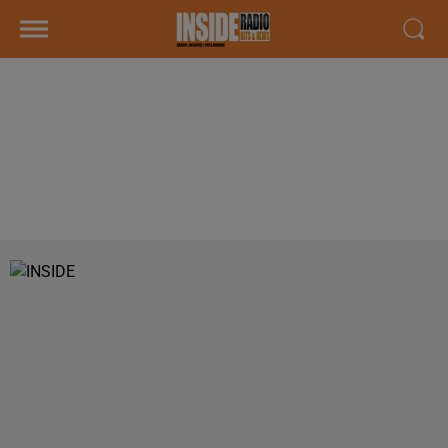
INTERVIEW DE JEAN-MICHEL
FRAGEY, DE LA MJC BERLIOZ À
PAU, POUR APRIORI.TV, DANS LES
STUDIOS DE RADIO