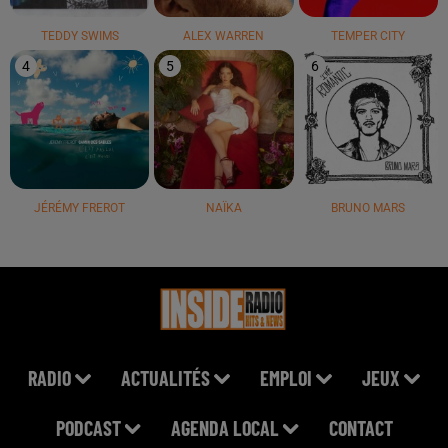
TEDDY SWIMS
ALEX WARREN
TEMPER CITY
4
5
6
JÉRÉMY FREROT
NAÏKA
BRUNO MARS
RADIO
ACTUALITÉS
EMPLOI
JEUX
PODCAST
AGENDA LOCAL
CONTACT