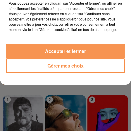
Vous pouvez accepter en cliquant sur "Accepter et fermer", ou affiner en
sélectionnant les finalités et/ou partenaires dans "Gérer mes choix".
Vous pouvez également refuser en cliquant sur "Continuer sans
accepter". Vos préférences ne s'appliqueront que pour ce site. Vous
11h57
11h57
11h54
11h54
11h49
11h49
pouvez mettre à jour vos choix, ou retirer votre consentement à tout
moment via le lien "Gérer les cookies" situé en bas de chaque page.
Accepter et fermer
ADAM PORT
CORNEILLE & VITAA
NÈG MARRONS
Move
Ensemble
Le Bilan
Gérer mes choix
LE TOP
1
2
3