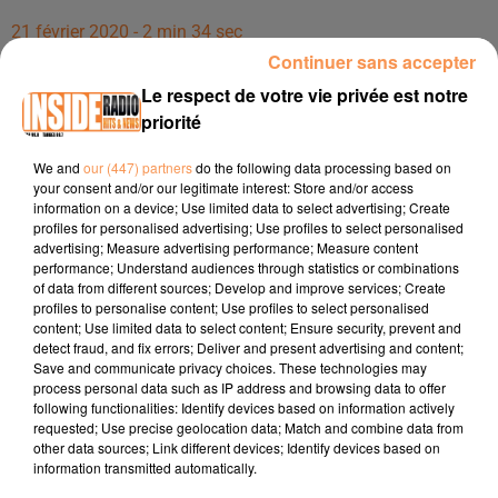
21 février 2020 - 2 min 34 sec
Continuer sans accepter
INTERVIEW DE JEAN-MICHEL FRAGEY, DE LA MJC BERLIOZ À PAU,
POUR APRIORI.TV, DANS LES STUDIOS DE RADIO
Le respect de votre vie privée est notre
priorité
INTERVIEW de
Jean-Michel Fragey
, de la MJC Berlioz à
We and
our (447) partners
do the following data processing based on
your consent and/or our legitimate interest: Store and/or access
Pau, pour Apriori.Tv, dans les studios de Radio Inside !!!
information on a device; Use limited data to select advertising; Create
Facebook :
https://www.facebook.com/mjc.berliozpau
profiles for personalised advertising; Use profiles to select personalised
advertising; Measure advertising performance; Measure content
Adresse : 84, Avenue de Buros - 64000 Pau
performance; Understand audiences through statistics or combinations
Site :
http://www.mjcberlioz.org/
of data from different sources; Develop and improve services; Create
Tél : 05 59 14 01 14
profiles to personalise content; Use profiles to select personalised
content; Use limited data to select content; Ensure security, prevent and
detect fraud, and fix errors; Deliver and present advertising and content;
Save and communicate privacy choices. These technologies may
process personal data such as IP address and browsing data to offer
following functionalities: Identify devices based on information actively
requested; Use precise geolocation data; Match and combine data from
other data sources; Link different devices; Identify devices based on
information transmitted automatically.
TITRES DIFFUSÉS