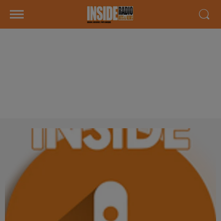
INTERVIEW DE JEAN-LUC
"CROQUETTES SERVICES" À
POEY-DE-LESCAR, SUR RADIO
INSIDE