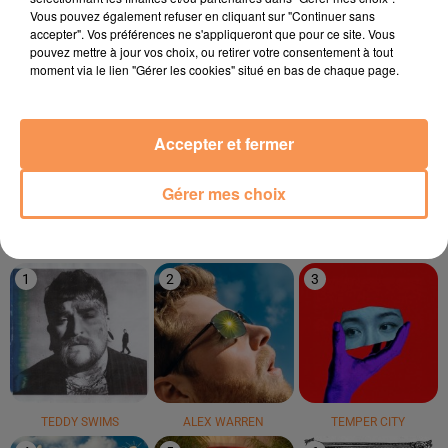
17h00
17h00
16h57
16h57
16h54
16h54
Vous pouvez également refuser en cliquant sur "Continuer sans
accepter". Vos préférences ne s'appliqueront que pour ce site. Vous
pouvez mettre à jour vos choix, ou retirer votre consentement à tout
moment via le lien "Gérer les cookies" situé en bas de chaque page.
Accepter et fermer
CALVIN HARRIS
SOOLKING
NAIKA
We Found Love
Otra
One Track Mind
Gérer mes choix
LE TOP
1
2
3
TEDDY SWIMS
ALEX WARREN
TEMPER CITY