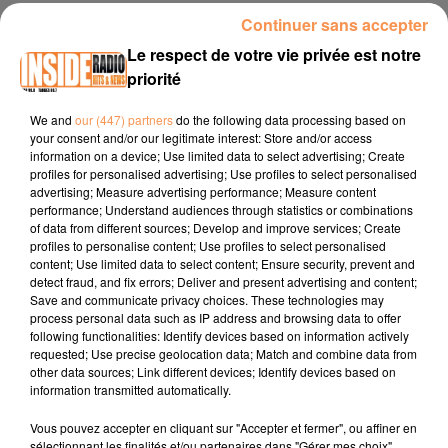
Continuer sans accepter
3 juin 2025 - 3 min 24 sec
Le respect de votre vie privée est notre
INTERVIEW DE JEAN-LUC "CROQUETTES SERVICES" À POEY-DE-
priorité
LESCAR, SUR RADIO INSIDE
We and
our (447) partners
do the following data processing based on
your consent and/or our legitimate interest: Store and/or access
Site internet :
www.croquettes-service.com
information on a device; Use limited data to select advertising; Create
profiles for personalised advertising; Use profiles to select personalised
Facebook :
Croquettes Service
advertising; Measure advertising performance; Measure content
performance; Understand audiences through statistics or combinations
Instagram :
@croquettes_service64
of data from different sources; Develop and improve services; Create
profiles to personalise content; Use profiles to select personalised
content; Use limited data to select content; Ensure security, prevent and
detect fraud, and fix errors; Deliver and present advertising and content;
Save and communicate privacy choices. These technologies may
process personal data such as IP address and browsing data to offer
following functionalities: Identify devices based on information actively
requested; Use precise geolocation data; Match and combine data from
other data sources; Link different devices; Identify devices based on
TITRES DIFFUSÉS
information transmitted automatically.
Vous pouvez accepter en cliquant sur "Accepter et fermer", ou affiner en
sélectionnant les finalités et/ou partenaires dans "Gérer mes choix".