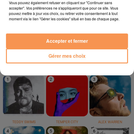
Vous pouvez également refuser en cliquant sur "Continuer sans
accepter". Vos préférences ne s'appliqueront que pour ce site. Vous
pouvez mettre à jour vos choix, ou retirer votre consentement à tout
moment via le lien "Gérer les cookies" situé en bas de chaque page.
BOB MARLEY
OFENBACH
CLEAN BANDIT
Accepter et fermer
Could You Be Loved
Four To The Floor
Rather Be
Gérer mes choix
LE TOP
1
2
3
TEDDY SWIMS
TEMPER CITY
ALEX WARREN
4
5
6