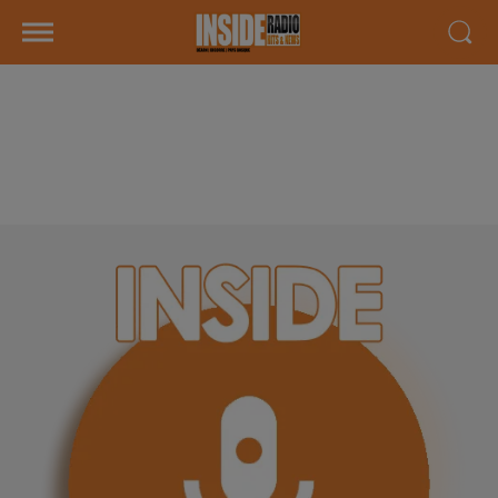
INTERVIEW DE JEAN
CHRISTOPHE "DESTOK MIX" À
LONS, SUR RADIO INSIDE