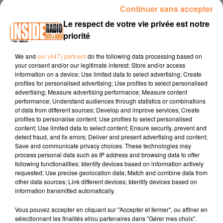
Continuer sans accepter
INTERVIEW DE JEAN CHRISTOPHE "DESTOK MIX" À LONS, SUR
RADIO INSIDE
Le respect de votre vie privée est notre
priorité
Site internet :
https://www.destokmix-lons.fr/
We and
our (447) partners
do the following data processing based on
your consent and/or our legitimate interest: Store and/or access
Page Facebook :
information on a device; Use limited data to select advertising; Create
https://www.facebook.com/destokmix.lons
profiles for personalised advertising; Use profiles to select personalised
advertising; Measure advertising performance; Measure content
Tel :
05 59 13 99 08
performance; Understand audiences through statistics or combinations
of data from different sources; Develop and improve services; Create
profiles to personalise content; Use profiles to select personalised
content; Use limited data to select content; Ensure security, prevent and
detect fraud, and fix errors; Deliver and present advertising and content;
Save and communicate privacy choices. These technologies may
process personal data such as IP address and browsing data to offer
following functionalities: Identify devices based on information actively
requested; Use precise geolocation data; Match and combine data from
other data sources; Link different devices; Identify devices based on
TITRES DIFFUSÉS
information transmitted automatically.
Vous pouvez accepter en cliquant sur "Accepter et fermer", ou affiner en
sélectionnant les finalités et/ou partenaires dans "Gérer mes choix".
3h38
3h38
3h34
3h34
3h30
3h30