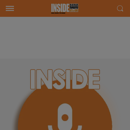
INTERVIEW DE ILYES DJADEL
"VRAI" À LOURDES, SUR RADIO
INSIDE