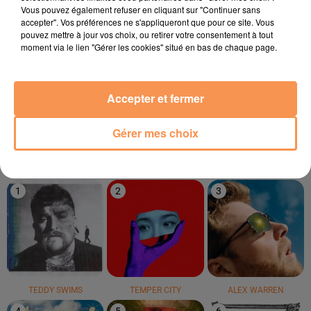
21h07
21h07
21h03
21h03
21h00
21h00
Vous pouvez également refuser en cliquant sur "Continuer sans
accepter". Vos préférences ne s'appliqueront que pour ce site. Vous
pouvez mettre à jour vos choix, ou retirer votre consentement à tout
moment via le lien "Gérer les cookies" situé en bas de chaque page.
ZAHO
SUPERFUNK
RIDSA
Accepter et fermer
Mauvais Caractère
Luckystar
Boosté
Gérer mes choix
LE TOP
1
2
3
TEDDY SWIMS
TEMPER CITY
ALEX WARREN
4
5
6