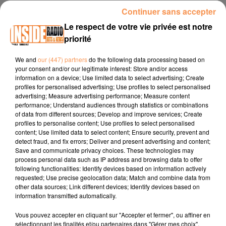
Continuer sans accepter
INTERVIEW DE ILYES DJADEL "VRAI" À LOURDES, SUR RADIO
INSIDE
Le respect de votre vie privée est notre
priorité
Facebook :
Ilyes Djadel
We and
our (447) partners
do the following data processing based on
your consent and/or our legitimate interest: Store and/or access
Instagram :
ilyesdjadel/
information on a device; Use limited data to select advertising; Create
profiles for personalised advertising; Use profiles to select personalised
Billetterie :
my.weezevent.com
advertising; Measure advertising performance; Measure content
performance; Understand audiences through statistics or combinations
of data from different sources; Develop and improve services; Create
profiles to personalise content; Use profiles to select personalised
content; Use limited data to select content; Ensure security, prevent and
detect fraud, and fix errors; Deliver and present advertising and content;
Save and communicate privacy choices. These technologies may
process personal data such as IP address and browsing data to offer
following functionalities: Identify devices based on information actively
requested; Use precise geolocation data; Match and combine data from
other data sources; Link different devices; Identify devices based on
TITRES DIFFUSÉS
information transmitted automatically.
Vous pouvez accepter en cliquant sur "Accepter et fermer", ou affiner en
sélectionnant les finalités et/ou partenaires dans "Gérer mes choix".