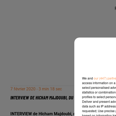
We and
our (447) partn
access information on a 
select personalised ad
7 février 2020 - 3 min 18 sec
statistics or combinatio
profiles to select person
INTERVIEW DE HICHAM MAJDOUBI, DU CENTRE SPORTIF LES BR
Deliver and present adv
data such as IP address 
requested; Use precise g
INTERVIEW de Hicham Majdoubi, du Centre Sportif les Bru
based on information tra