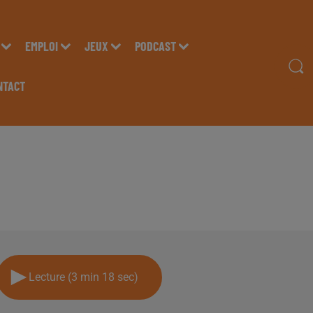
EMPLOI
JEUX
PODCAST
NTACT
AM MAJDOUBI, DU CEN
PAU, DANS LES STUD
Lecture (3 min 18 sec)