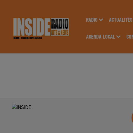
RADIO
ACTUALITÉS
AGENDA LOCAL
CO
INTERVIEW DE HICH
BRUYÈRES &AGRAVE 