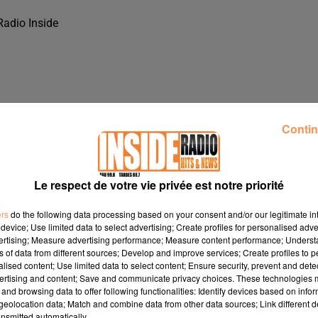
Radio Inside
Contin
Le respect de votre vie privée est notre priorité
ers
do the following data processing based on your consent and/or our legitimate int
device; Use limited data to select advertising; Create profiles for personalised adver
vertising; Measure advertising performance; Measure content performance; Unders
ns of data from different sources; Develop and improve services; Create profiles to 
alised content; Use limited data to select content; Ensure security, prevent and detect
UYÈRES &AGRAVE PAU, DANS LES STUDIOS DE RADIO
ertising and content; Save and communicate privacy choices. These technologies
and browsing data to offer following functionalities: Identify devices based on infor
eolocation data; Match and combine data from other data sources; Link different de
yères à Pau, dans les studios de Radio Inside !!!
nsmitted automatically.