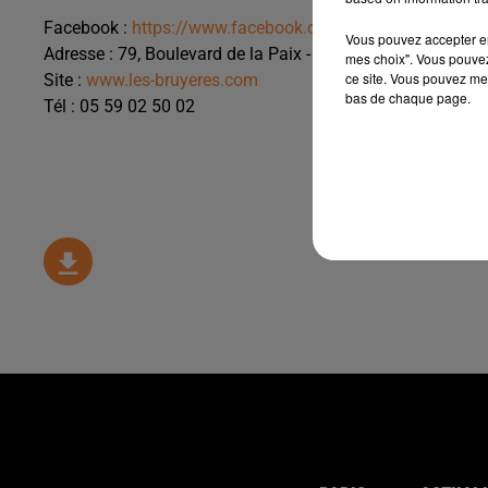
Facebook :
https://www.facebook.com/lesbruyeres.pau/
Vous pouvez accepter en 
Adresse : 79, Boulevard de la Paix - Pau 64000
mes choix". Vous pouvez
ce site. Vous pouvez met
Site :
www.les-bruyeres.com
bas de chaque page.
Tél : 05 59 02 50 02