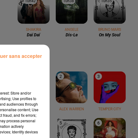
10h42
10h42
10h38
10h38
10h35
10h35
SHAKIRA
ANGELE
BRUNO MARS
Daï Daï
Dis-Le
On My Soul
LE TOP
uer sans accepter
1
2
3
erest: Store and/or
tising; Use profiles to
tand audiences through
personalise content; Use
TEDDY SWIMS
ALEX WARREN
TEMPER CITY
 fraud, and fix errors;
 may process personal
4
5
6
mation actively
vices; Identify devices