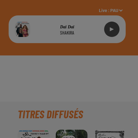
Live :
PAU
Daï Daï
SHAKIRA
TRE SPORTIF LES
IOS DE RADIO
TITRES DIFFUSÉS