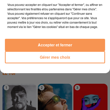
Vous pouvez accepter en cliquant sur "Accepter et fermer", ou affiner en
sélectionnant les finalités et/ou partenaires dans "Gérer mes choix".
Vous pouvez également refuser en cliquant sur "Continuer sans
accepter". Vos préférences ne s'appliqueront que pour ce site. Vous
19h38
19h38
19h35
19h35
19h33
19h33
pouvez mettre à jour vos choix, ou retirer votre consentement à tout
moment via le lien "Gérer les cookies" situé en bas de chaque page.
Accepter et fermer
CYNDI LAUPER
RIDSA
YSEULT
Girls Just Wanna Have
Boosté
Alibi
Gérer mes choix
Fun
LE TOP
1
2
3