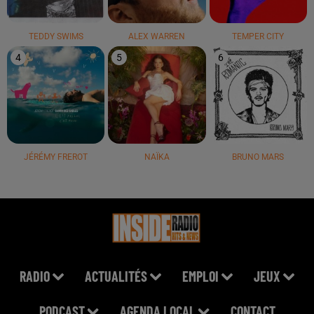
TEDDY SWIMS
ALEX WARREN
TEMPER CITY
4
5
6
JÉRÉMY FREROT
NAÏKA
BRUNO MARS
RADIO
ACTUALITÉS
EMPLOI
JEUX
PODCAST
AGENDA LOCAL
CONTACT