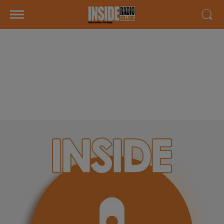
INTERVIEW DE GWEN (MAMAN)
ET MÉLISSA (PETITE SOEUR) DE
JULIEN "STAR ACADEMY" SUR
RADIO INSIDE