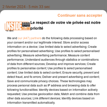
2 février 2024 - 5 min 33 sec
INTERVIEW DE GWEN (MAMAN) ET MÉLISSA (PETITE SOEUR) DE
Continuer sans accepter
JULIEN "STAR ACADEMY" SUR RADIO INSIDE
Le respect de votre vie privée est notre
priorité
Pour soutenir Julien (Votez 1 par sms au 71 500 ou par
We and
our (447) partners
do the following data processing based on
appel au 34 80) 0.99/sms + prix d'un sms / service
your consent and/or our legitimate interest: Store and/or access
0.99€/appel + prix appel
information on a device; Use limited data to select advertising; Create
profiles for personalised advertising; Use profiles to select personalised
Pour suivre la finale à l'hyppodrome (entrée gratuite,
advertising; Measure advertising performance; Measure content
performance; Understand audiences through statistics or combinations
réservation obligatoire) :
soiree-tous-avec-julien-a-
of data from different sources; Develop and improve services; Create
lhippodrome-de-pau
profiles to personalise content; Use profiles to select personalised
content; Use limited data to select content; Ensure security, prevent and
detect fraud, and fix errors; Deliver and present advertising and content;
Save and communicate privacy choices. These technologies may
process personal data such as IP address and browsing data to offer
following functionalities: Identify devices based on information actively
requested; Use precise geolocation data; Match and combine data from
other data sources; Link different devices; Identify devices based on
information transmitted automatically.
TITRES DIFFUSÉS