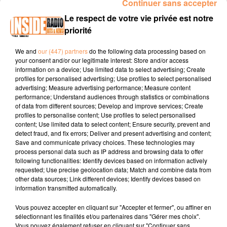
Continuer sans accepter
INTERVIEW DE GRÉGOIRE "GROSFILLEX" À LESCAR, SUR RADIO
Le respect de votre vie privée est notre
INSIDE
priorité
We and
our (447) partners
do the following data processing based on
Site internet :
https://www.grosfillex-all.com/
your consent and/or our legitimate interest: Store and/or access
information on a device; Use limited data to select advertising; Create
Page Facebook : Grosfillex All Lescar
profiles for personalised advertising; Use profiles to select personalised
advertising; Measure advertising performance; Measure content
Tel : 05 59 30 41 09
performance; Understand audiences through statistics or combinations
of data from different sources; Develop and improve services; Create
profiles to personalise content; Use profiles to select personalised
content; Use limited data to select content; Ensure security, prevent and
detect fraud, and fix errors; Deliver and present advertising and content;
Save and communicate privacy choices. These technologies may
process personal data such as IP address and browsing data to offer
following functionalities: Identify devices based on information actively
requested; Use precise geolocation data; Match and combine data from
TITRES DIFFUSÉS
other data sources; Link different devices; Identify devices based on
information transmitted automatically.
Vous pouvez accepter en cliquant sur "Accepter et fermer", ou affiner en
6h08
6h08
6h04
6h04
6h00
6h00
sélectionnant les finalités et/ou partenaires dans "Gérer mes choix".
Vous pouvez également refuser en cliquant sur "Continuer sans