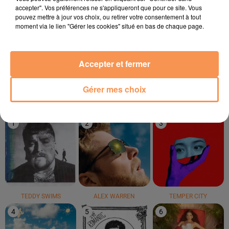
accepter". Vos préférences ne s'appliqueront que pour ce site. Vous
pouvez mettre à jour vos choix, ou retirer votre consentement à tout
moment via le lien "Gérer les cookies" situé en bas de chaque page.
MOME
PONY PONY RUN RUN
FOSTER THE PEOPLE
Aloha
Get Away
Pumped Up Kicks
Accepter et fermer
Gérer mes choix
LE TOP
1
2
3
TEDDY SWIMS
ALEX WARREN
TEMPER CITY
4
5
6