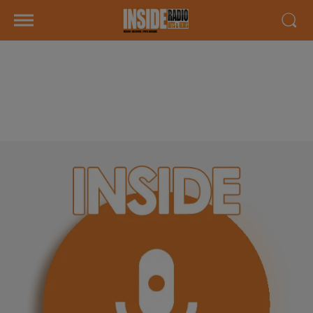
INTERVIEW DE GRÉGOIRE
"GROSFILLEX" À LESCAR, SUR
RADIO INSIDE