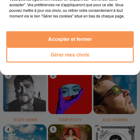
accepter". Vos préférences ne s'appliqueront que pour ce site. Vous
pouvez mettre à jour vos choix, ou retirer votre consentement à tout
moment via le lien "Gérer les cookies" situé en bas de chaque page.
TAYC
HUGEL
BON ENTENDEUR
Réanymé
Movin' To The Sun
Mourir Sur Scène
Accepter et fermer
Gérer mes choix
LE TOP
1
2
3
TEDDY SWIMS
TEMPER CITY
ALEX WARREN
4
5
6