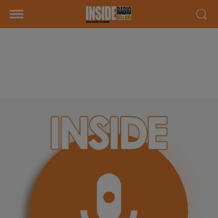
INTERVIEW DE GRÉGOIRE
"GROSFILLEX" À LESCAR, SUR
RADIO INSIDE