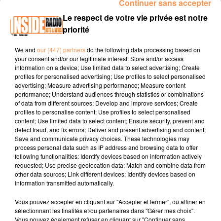
Continuer sans accepter
INTERVIEW DE GRÉGOIRE "GROSFILLEX" À LESCAR, SUR RADIO
Le respect de votre vie privée est notre
INSIDE
priorité
We and
our (447) partners
do the following data processing based on
Site internet :
https://www.grosfillex-all.com/
your consent and/or our legitimate interest: Store and/or access
information on a device; Use limited data to select advertising; Create
Page Facebook : Grosfillex All Lescar
profiles for personalised advertising; Use profiles to select personalised
advertising; Measure advertising performance; Measure content
Tel : 05 59 30 41 09
performance; Understand audiences through statistics or combinations
of data from different sources; Develop and improve services; Create
profiles to personalise content; Use profiles to select personalised
content; Use limited data to select content; Ensure security, prevent and
detect fraud, and fix errors; Deliver and present advertising and content;
Save and communicate privacy choices. These technologies may
process personal data such as IP address and browsing data to offer
following functionalities: Identify devices based on information actively
requested; Use precise geolocation data; Match and combine data from
TITRES DIFFUSÉS
other data sources; Link different devices; Identify devices based on
information transmitted automatically.
Vous pouvez accepter en cliquant sur "Accepter et fermer", ou affiner en
4h02
4h02
4h00
4h00
3h56
3h56
sélectionnant les finalités et/ou partenaires dans "Gérer mes choix".
Vous pouvez également refuser en cliquant sur "Continuer sans