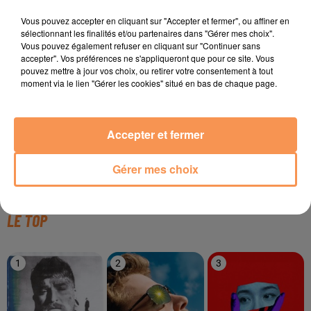
TITRES DIFFUSÉS
Vous pouvez accepter en cliquant sur "Accepter et fermer", ou affiner en
sélectionnant les finalités et/ou partenaires dans "Gérer mes choix".
Vous pouvez également refuser en cliquant sur "Continuer sans
accepter". Vos préférences ne s'appliqueront que pour ce site. Vous
15h09
15h09
15h04
15h04
15h00
15h00
pouvez mettre à jour vos choix, ou retirer votre consentement à tout
moment via le lien "Gérer les cookies" situé en bas de chaque page.
Accepter et fermer
AMIR
KRIS KROSS
WHIGFIELD
J'ai Cherché
Saturday Night
Gérer mes choix
AMSTERDAM
My Oh My
LE TOP
1
2
3