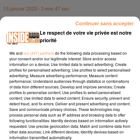
15 janvier 2020 - 2 min 47 sec
INTERVIEW DE FRED PANNELS, DIRECTEUR DU HOEGAARDEN À
Continuer sans accepter
PAU, DANS LES STUDIOS DE RADIO INSIDE !!!
Le respect de votre vie privée est notre
priorité
INTERVIEW de Fred Pannels, directeur du Hoegaarden à
We and
our (447) partners
do the following data processing based on
Pau, dans les studios de Radio Inside !!!
your consent and/or our legitimate interest: Store and/or access
Facebook :
https://www.facebook.com/Le-hoegaarden-Pau-
information on a device; Use limited data to select advertising; Create
profiles for personalised advertising; Use profiles to select personalised
167079003321391/?ref=br_rs
advertising; Measure advertising performance; Measure content
performance; Understand audiences through statistics or combinations
Adresse : 4, Avenue de l'université - 64000 Pau
of data from different sources; Develop and improve services; Create
profiles to personalise content; Use profiles to select personalised
Tél : 05 59 02 80 37
content; Use limited data to select content; Ensure security, prevent and
detect fraud, and fix errors; Deliver and present advertising and content;
Save and communicate privacy choices. These technologies may
process personal data such as IP address and browsing data to offer
following functionalities: Identify devices based on information actively
requested; Use precise geolocation data; Match and combine data from
other data sources; Link different devices; Identify devices based on
information transmitted automatically.