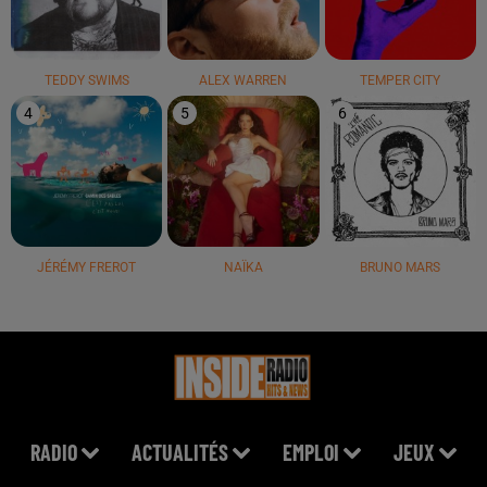
TEDDY SWIMS
ALEX WARREN
TEMPER CITY
4
5
6
JÉRÉMY FREROT
NAÏKA
BRUNO MARS
RADIO
ACTUALITÉS
EMPLOI
JEUX