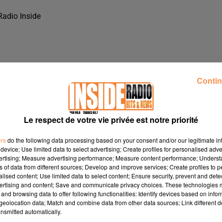
Radio Inside
Contin
Le respect de votre vie privée est notre priorité
ers
do the following data processing based on your consent and/or our legitimate int
device; Use limited data to select advertising; Create profiles for personalised adver
vertising; Measure advertising performance; Measure content performance; Unders
ns of data from different sources; Develop and improve services; Create profiles to 
alised content; Use limited data to select content; Ensure security, prevent and detect
ertising and content; Save and communicate privacy choices. These technologies
NSIDE
and browsing data to offer following functionalities: Identify devices based on infor
eolocation data; Match and combine data from other data sources; Link different de
nsmitted automatically.