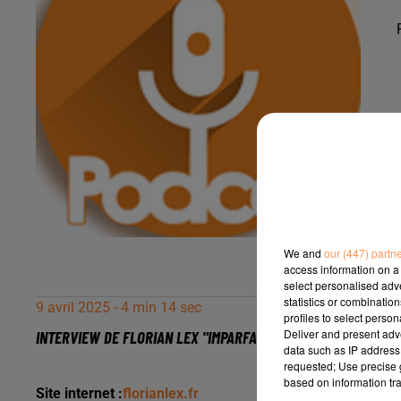
We and
our (447) partn
access information on a 
select personalised ad
statistics or combinatio
9 avril 2025 - 4 min 14 sec
profiles to select person
Deliver and present adv
INTERVIEW DE FLORIAN LEX "IMPARFAITS" À PAU, SUR RADIO I
data such as IP address 
requested; Use precise g
based on information tra
Site internet :
florianlex.fr