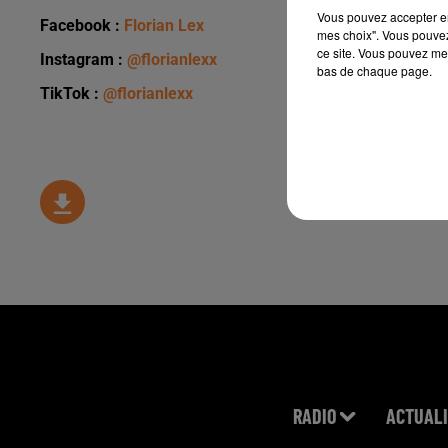
Vous pouvez accepter en 
Facebook :
Florian Lex
mes choix". Vous pouvez
ce site. Vous pouvez met
Instagram :
@florianlexx
bas de chaque page.
TikTok :
@florianlexx
RADIO
ACTUALI