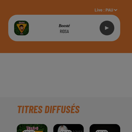
Live :
PAU
Boosté
RIDSA
 À PAU, SUR RADIO
TITRES DIFFUSÉS