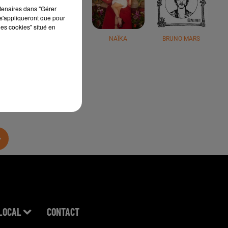
rtenaires dans "Gérer
s'appliqueront que pour
les cookies" situé en
JÉRÉMY FREROT
NAÏKA
BRUNO MARS
LOCAL
CONTACT