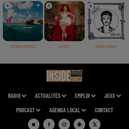
4
5
6
JÉRÉMY FREROT
NAÏKA
BRUNO MARS
RADIO
ACTUALITÉS
EMPLOI
JEUX
PODCAST
AGENDA LOCAL
CONTACT