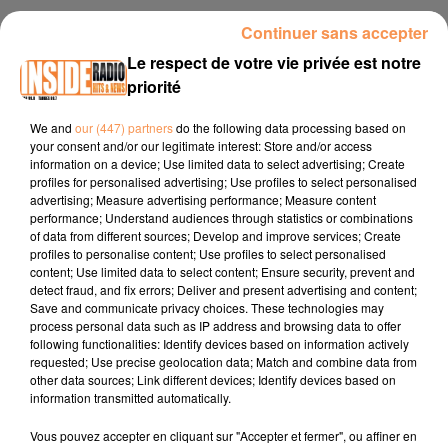
10 octobre 2024 - 3 min 44 sec
Continuer sans accepter
INTERVIEW DE FABRICE LIMOUZIN"3ÈME ÉDITION DU FESTIVAL DE
Le respect de votre vie privée est notre
MAGIE" À ORTHEZ, SUR RADIO INSIDE
priorité
We and
our (447) partners
do the following data processing based on
your consent and/or our legitimate interest: Store and/or access
Site internet :
www.fabrice-magie.com/
information on a device; Use limited data to select advertising; Create
Facebook :
L'âme Agit production .
profiles for personalised advertising; Use profiles to select personalised
advertising; Measure advertising performance; Measure content
Instagram :
fabricelimouzin
performance; Understand audiences through statistics or combinations
of data from different sources; Develop and improve services; Create
profiles to personalise content; Use profiles to select personalised
content; Use limited data to select content; Ensure security, prevent and
detect fraud, and fix errors; Deliver and present advertising and content;
Save and communicate privacy choices. These technologies may
process personal data such as IP address and browsing data to offer
following functionalities: Identify devices based on information actively
requested; Use precise geolocation data; Match and combine data from
TITRES DIFFUSÉS
other data sources; Link different devices; Identify devices based on
information transmitted automatically.
Vous pouvez accepter en cliquant sur "Accepter et fermer", ou affiner en