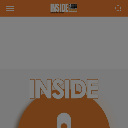
INTERVIEW DE FABRICE
LIMOUZIN"3ÈME ÉDITION DU
FESTIVAL DE MAGIE" À ORTHEZ,
SUR RADIO INSIDE