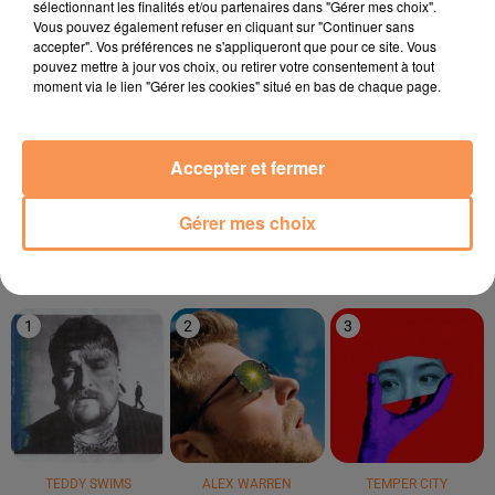
sélectionnant les finalités et/ou partenaires dans "Gérer mes choix".
17h08
17h08
17h03
17h03
17h00
17h00
Vous pouvez également refuser en cliquant sur "Continuer sans
accepter". Vos préférences ne s'appliqueront que pour ce site. Vous
pouvez mettre à jour vos choix, ou retirer votre consentement à tout
moment via le lien "Gérer les cookies" situé en bas de chaque page.
PAPI SANCHEZ
GIMS
MR. BELT ET WEZOL
Accepter et fermer
Enamorame
Soleil
It's Not Right But It's
Okay
Gérer mes choix
LE TOP
1
2
3
TEDDY SWIMS
ALEX WARREN
TEMPER CITY