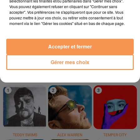
sélectionnant les finalités et/ou partenaires dans "Gérer mes choix".
Vous pouvez également refuser en cliquant sur "Continuer sans
9h16
9h16
9h13
9h13
9h09
9h09
accepter". Vos préférences ne s'appliqueront que pour ce site. Vous
pouvez mettre à jour vos choix, ou retirer votre consentement à tout
moment via le lien "Gérer les cookies" situé en bas de chaque page.
Accepter et fermer
Bandolero
LUCENZO
ROBIN SCHULZ
Paris Latino
Limoncello
Sugar
Gérer mes choix
LE TOP
1
2
3
TEDDY SWIMS
ALEX WARREN
TEMPER CITY