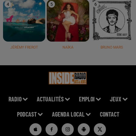
4
5
6
JÉRÉMY FREROT
NAÏKA
BRUNO MARS
RADIO
ACTUALITÉS
EMPLOI
JEUX
PODCAST
AGENDA LOCAL
CONTACT