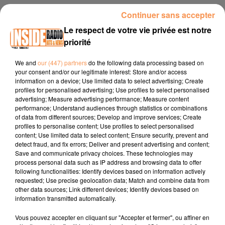
INTERVIEW DE FABIEN " OPEL PAU & TARBES" À LESCAR, SUR
Continuer sans accepter
RADIO INSIDE
Le respect de votre vie privée est notre
priorité
Site internet :
www.hapyauto.fr/opel/
We and
our (447) partners
do the following data processing based on
Page facebook :
your consent and/or our legitimate interest: Store and/or access
information on a device; Use limited data to select advertising; Create
https://www.facebook.com/opel.bearn.bigorre
profiles for personalised advertising; Use profiles to select personalised
advertising; Measure advertising performance; Measure content
Compte Instagram :
performance; Understand audiences through statistics or combinations
https://www.instagram.com/groupehapyauto/?hl=fr#
of data from different sources; Develop and improve services; Create
profiles to personalise content; Use profiles to select personalised
content; Use limited data to select content; Ensure security, prevent and
detect fraud, and fix errors; Deliver and present advertising and content;
Save and communicate privacy choices. These technologies may
process personal data such as IP address and browsing data to offer
following functionalities: Identify devices based on information actively
requested; Use precise geolocation data; Match and combine data from
other data sources; Link different devices; Identify devices based on
TITRES DIFFUSÉS
information transmitted automatically.
Vous pouvez accepter en cliquant sur "Accepter et fermer", ou affiner en