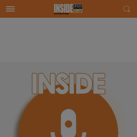
INTERVIEW DE FABIEN " OPEL
PAU & TARBES" À LESCAR, SUR
RADIO INSIDE