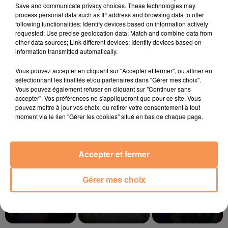
Save and communicate privacy choices. These technologies may
__jv0KDirkImIURfX8
process personal data such as IP address and browsing data to offer
following functionalities: Identify devices based on information actively
requested; Use precise geolocation data; Match and combine data from
other data sources; Link different devices; Identify devices based on
information transmitted automatically.
Vous pouvez accepter en cliquant sur "Accepter et fermer", ou affiner en
sélectionnant les finalités et/ou partenaires dans "Gérer mes choix".
Vous pouvez également refuser en cliquant sur "Continuer sans
accepter". Vos préférences ne s'appliqueront que pour ce site. Vous
pouvez mettre à jour vos choix, ou retirer votre consentement à tout
moment via le lien "Gérer les cookies" situé en bas de chaque page.
TITRES DIFFUSÉS
Accepter et fermer
8h33
8h33
8h29
8h29
8h27
8h27
Gérer mes choix