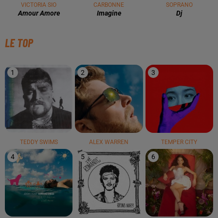
VICTORIA SIO
CARBONNE
SOPRANO
Amour Amore
Imagine
Dj
LE TOP
1
2
3
TEDDY SWIMS
ALEX WARREN
TEMPER CITY
4
5
6