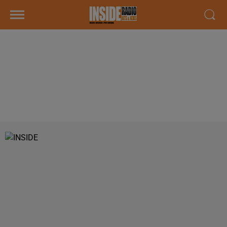
INTERVIEW DE FABIEN GERMOND,
DE LA COMÉDIE MUSICALE «
AINSI VA LA VIE » &AGRAVE
SOUMOULOU, DANS LES