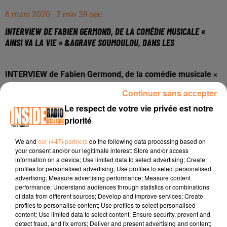
6 mars 2020 - 2 min 39 sec
INTERVIEW DE FABIEN GERMOND, DE LA COMÉDIE MUSICALE «
AINSI VA LA VIE » &AGRAVE SOUMOULOU, DANS LES
INTERVIEW de Fabien Germond, de la comédie musicale «
Ainsi va la vie » à Soumoulou, dans les studios de Radio
Continuer sans accepter
Inside !!!
Le respect de votre vie privée est notre
Comédie musicale
priorité
15 Février 2020 :
Hall des sports de
Soumoulou
We and
our (447) partners
do the following data processing based on
14 Mars 2020 :
Les ateliers du neez de
Jurançon
your consent and/or our legitimate interest: Store and/or access
4 Avril 2020 :
Espace Jeliote d'
Oloron Sainte-Marie
information on a device; Use limited data to select advertising; Create
profiles for personalised advertising; Use profiles to select personalised
2 Mai 2020 :
Espace Daniel Balavoine de
Bizanos
advertising; Measure advertising performance; Measure content
3 Octobre 2020 :
Théâtre des nouveautés de
Tarbes
performance; Understand audiences through statistics or combinations
of data from different sources; Develop and improve services; Create
Site :
profiles to personalise content; Use profiles to select personalised
https://comedieainsivalavie.wixsite.com/comedieainsivalavi
content; Use limited data to select content; Ensure security, prevent and
fbclid=IwAR1cArz1X_z5he28UvZWJ7-SVPz_25uuqrOObgdj-
detect fraud, and fix errors; Deliver and present advertising and content;