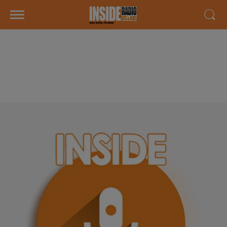
INTERVIEW DE EMILIE ET
ADELINE "CALICÉO" À PAU, SUR
RADIO INSIDE