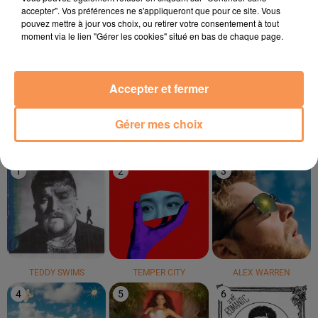
accepter". Vos préférences ne s'appliqueront que pour ce site. Vous
pouvez mettre à jour vos choix, ou retirer votre consentement à tout
moment via le lien "Gérer les cookies" situé en bas de chaque page.
ODYSSEY
ORIA
NAIKA
Oh La Mer
Soirée Mondaine
One Track Mind
Accepter et fermer
Gérer mes choix
LE TOP
1
2
3
TEDDY SWIMS
TEMPER CITY
ALEX WARREN
4
5
6