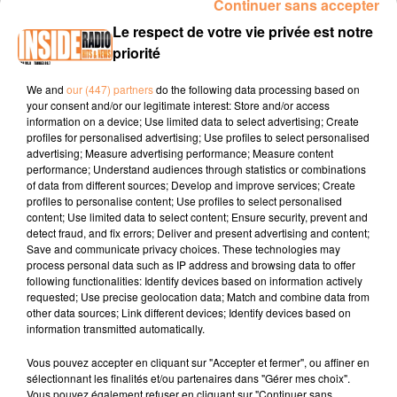
Continuer sans accepter
INTERVIEW DE EMILIE ET ADELINE "CALICÉO" À PAU, SUR RADIO
Le respect de votre vie privée est notre
INSIDE
priorité
We and
our (447) partners
do the following data processing based on
Site internet :
pau.caliceo.com
your consent and/or our legitimate interest: Store and/or access
information on a device; Use limited data to select advertising; Create
Facebook :
Calicéo Pau
profiles for personalised advertising; Use profiles to select personalised
advertising; Measure advertising performance; Measure content
Instagram :
@caliceo_officiel
performance; Understand audiences through statistics or combinations
of data from different sources; Develop and improve services; Create
profiles to personalise content; Use profiles to select personalised
content; Use limited data to select content; Ensure security, prevent and
detect fraud, and fix errors; Deliver and present advertising and content;
Save and communicate privacy choices. These technologies may
process personal data such as IP address and browsing data to offer
following functionalities: Identify devices based on information actively
requested; Use precise geolocation data; Match and combine data from
TITRES DIFFUSÉS
other data sources; Link different devices; Identify devices based on
information transmitted automatically.
Vous pouvez accepter en cliquant sur "Accepter et fermer", ou affiner en
19h08
19h08
19h03
19h03
19h00
19h00
sélectionnant les finalités et/ou partenaires dans "Gérer mes choix".
Vous pouvez également refuser en cliquant sur "Continuer sans