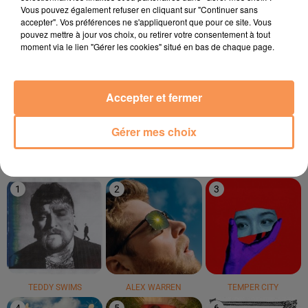
17h11
17h11
17h04
17h04
17h00
17h00
Vous pouvez également refuser en cliquant sur "Continuer sans
accepter". Vos préférences ne s'appliqueront que pour ce site. Vous
pouvez mettre à jour vos choix, ou retirer votre consentement à tout
moment via le lien "Gérer les cookies" situé en bas de chaque page.
Lipps INC
OFENBACH
CALVIN HARRIS
Accepter et fermer
Funkytown
Four To The Floor
We Found Love
Gérer mes choix
LE TOP
1
2
3
TEDDY SWIMS
ALEX WARREN
TEMPER CITY
4
5
6