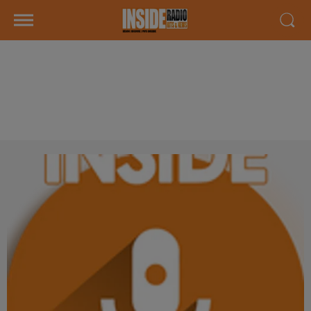
INTERVIEW DE ELODIE "CLEAN
PLUS 64" À SAUVELADE, SUR
RADIO INSIDE