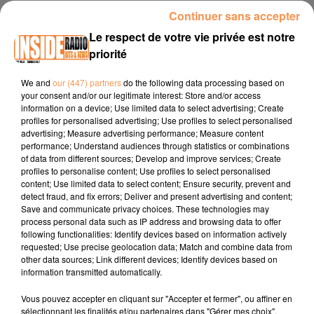
Continuer sans accepter
INTERVIEW DE ELODIE "CLEAN PLUS 64" À SAUVELADE, SUR
RADIO INSIDE
Le respect de votre vie privée est notre
priorité
Site internet :
cleanplus64.wixsite.com
We and
our (447) partners
do the following data processing based on
your consent and/or our legitimate interest: Store and/or access
Facebook :
clean_plus_64
information on a device; Use limited data to select advertising; Create
profiles for personalised advertising; Use profiles to select personalised
Instagram :
clean_plus_64
advertising; Measure advertising performance; Measure content
performance; Understand audiences through statistics or combinations
Tel : 06 10 26 30 22
of data from different sources; Develop and improve services; Create
profiles to personalise content; Use profiles to select personalised
content; Use limited data to select content; Ensure security, prevent and
detect fraud, and fix errors; Deliver and present advertising and content;
Save and communicate privacy choices. These technologies may
process personal data such as IP address and browsing data to offer
following functionalities: Identify devices based on information actively
requested; Use precise geolocation data; Match and combine data from
other data sources; Link different devices; Identify devices based on
TITRES DIFFUSÉS
information transmitted automatically.
Vous pouvez accepter en cliquant sur "Accepter et fermer", ou affiner en
sélectionnant les finalités et/ou partenaires dans "Gérer mes choix".