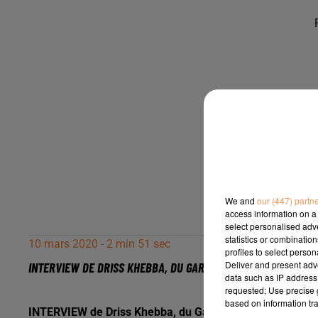
We and
our (447) partn
access information on a 
select personalised ad
statistics or combinatio
10 mars 2020 - 2 min 51 sec
profiles to select person
Deliver and present adv
INTERVIEW DE DRISS KHEBBA, DU GARAGE DU FOIRAIL À PAU, D
data such as IP address 
requested; Use precise g
based on information tra
INTERVIEW de Driss Khebba, du Garage du Foirail à Pau, d