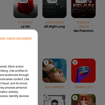
11h33
11h33
11h29
11h29
11h27
11h27
DJ YOUCEF
LIONEL RICHIE
SOUND OF
La Vie
All Night Long
LEGEND
San Francisco
uer sans accepter
LE TOP
1
2
3
erest: Store and/or
tising; Use profiles to
tand audiences through
personalise content; Use
 fraud, and fix errors;
 may process personal
TEDDY SWIMS
ALEX WARREN
TEMPER CITY
mation actively
vices; Identify devices
4
5
6