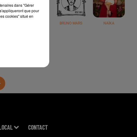
rtenaires dans "Gérer
s'appliqueront que pour
les cookies" situé en
JÉRÉMY FREROT
BRUNO MARS
NAÏKA
LOCAL
CONTACT