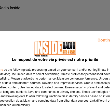
Radio Inside
Contin
Le respect de votre vie privée est notre priorité
ers
do the following data processing based on your consent and/or our legitimate int
device; Use limited data to select advertising; Create profiles for personalised adver
vertising; Measure advertising performance; Measure content performance; Unders
ns of data from different sources; Develop and improve services; Create profiles to 
alised content; Use limited data to select content; Ensure security, prevent and detect
ertising and content; Save and communicate privacy choices. These technologies
ANS LES STUDIOS DE RADIO INSIDE !!!
and browsing data to offer following functionalities: Identify devices based on infor
eolocation data; Match and combine data from other data sources; Link different de
nsmitted automatically.
ans les studios de Radio Inside !!!