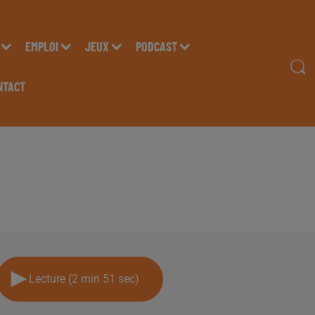
EMPLOI
JEUX
PODCAST
NTACT
S KHEBBA, DU GARAGE 
E RADIO INSIDE !!!
Lecture (2 min 51 sec)