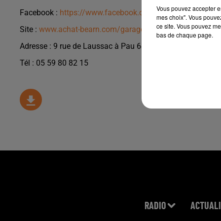
Vous pouvez accepter en 
Facebook :
https://www.facebook.com/Garage-du-Foirai
mes choix". Vous pouvez
ce site. Vous pouvez met
Site :
www.achat-bearn.com/garage-foirail
bas de chaque page.
Adresse : 9 rue de Laussac à Pau 64000
Tél : 05 59 80 82 15
RADIO
ACTUALI