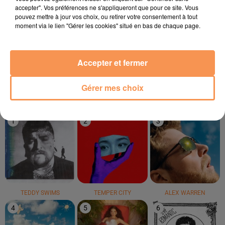
accepter". Vos préférences ne s'appliqueront que pour ce site. Vous
pouvez mettre à jour vos choix, ou retirer votre consentement à tout
moment via le lien "Gérer les cookies" situé en bas de chaque page.
INDILA
KARIM NAAS
DAVID GUETTA
Dernière Danse
Samba
Flames
Accepter et fermer
Gérer mes choix
LE TOP
1
2
3
TEDDY SWIMS
TEMPER CITY
ALEX WARREN
4
5
6