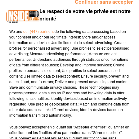
Continuer sans accepter
INTERVIEW DE DJILA "KANATI PHOTOGRAPHE" À SEDZÈRE, SUR
Le respect de votre vie privée est notre
RADIO INSIDE
priorité
We and
our (447) partners
do the following data processing based on
Site internet :
kanati-photographe.com
your consent and/or our legitimate interest: Store and/or access
information on a device; Use limited data to select advertising; Create
Facebook :
Djila Chami (Kanati photographe )
profiles for personalised advertising; Use profiles to select personalised
advertising; Measure advertising performance; Measure content
Instagram :
@kanatistudio
performance; Understand audiences through statistics or combinations
of data from different sources; Develop and improve services; Create
profiles to personalise content; Use profiles to select personalised
content; Use limited data to select content; Ensure security, prevent and
detect fraud, and fix errors; Deliver and present advertising and content;
Save and communicate privacy choices. These technologies may
process personal data such as IP address and browsing data to offer
following functionalities: Identify devices based on information actively
requested; Use precise geolocation data; Match and combine data from
TITRES DIFFUSÉS
other data sources; Link different devices; Identify devices based on
information transmitted automatically.
Vous pouvez accepter en cliquant sur "Accepter et fermer", ou affiner en
3h49
3h49
3h48
3h48
3h44
3h44
sélectionnant les finalités et/ou partenaires dans "Gérer mes choix".
Vous pouvez également refuser en cliquant sur "Continuer sans