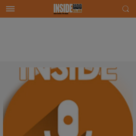
INTERVIEW DE DJILA "KANATI
PHOTOGRAPHE" À SEDZÈRE, SUR
RADIO INSIDE